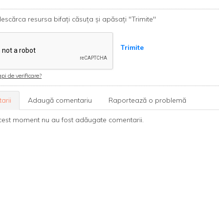
escărca resursa bifați căsuța și apăsați "Trimite"
Trimite
pi de verificare?
arii
Adaugă comentariu
Raportează o problemă
cest moment nu au fost adăugate comentarii.