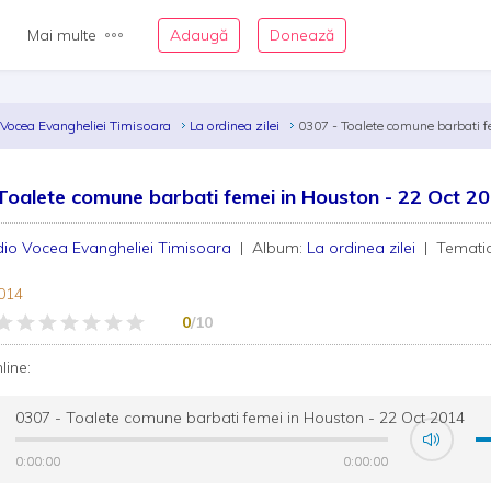
Mai multe
Adaugă
Donează
 Vocea Evangheliei Timisoara
La ordinea zilei
0307 - Toalete comune barbati 
Toalete comune barbati femei in Houston - 22 Oct 2
io Vocea Evangheliei Timisoara
| Album:
La ordinea zilei
| Tematic
014
0
/10
nline:
0307 - Toalete comune barbati femei in Houston - 22 Oct 2014
0:00:00
0:00:00
0:00:00
0:00:00