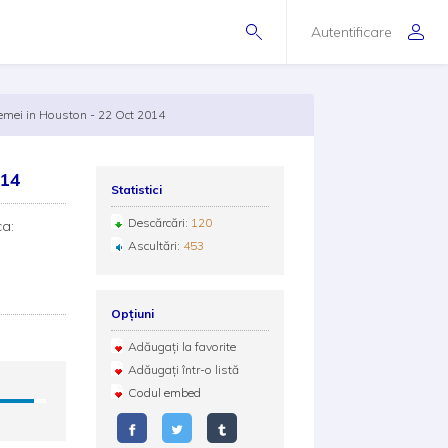
Autentificare
femei in Houston - 22 Oct 2014
014
Statistici
Descărcări:
120
a:
Ascultări:
453
Opțiuni
Adăugați la favorite
Adăugați într-o listă
Codul embed