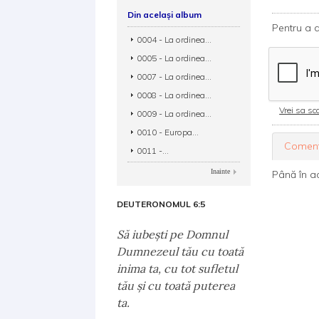
Din același album
Pentru a d
0004 - La ordinea...
0005 - La ordinea...
0007 - La ordinea...
0008 - La ordinea...
Vrei sa sca
0009 - La ordinea...
0010 - Europa...
Coment
0011 -...
Inainte
Până în a
DEUTERONOMUL 6:5
Să iubeşti pe Domnul
Dumnezeul tău cu toată
inima ta, cu tot sufletul
tău şi cu toată puterea
ta.