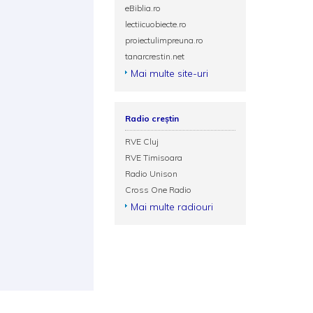
eBiblia.ro
lectiicuobiecte.ro
proiectulimpreuna.ro
tanarcrestin.net
Mai multe site-uri
Radio creștin
RVE Cluj
RVE Timisoara
Radio Unison
Cross One Radio
Mai multe radiouri