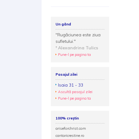
Un gând
"Rugăciunea este ziua
sufletului."
Alexandrina Tulics
Pune-l pe pagina ta
Pasajul zilei
Isaia 31 - 33
Ascultă pasajul zilei
Pune-l pe pagina ta
100% creștin
ariseforchrist.com
cantaricrestine.ro