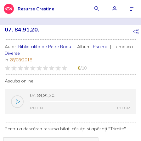
Resurse Creștine
07. 84,91,20.
Autor:
Biblia citita de Petre Radu
| Album:
Psalmii
| Tematica:
Diverse
in
28/08/2018
0
/10
Asculta online:
07. 84,91,20.
0:00:00
0:00:00
0:09:02
0:09:02
Pentru a descărca resursa bifați căsuța și apăsați "Trimite"