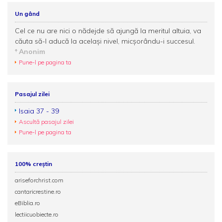
Un gând
Cel ce nu are nici o nădejde să ajungă la meritul altuia, va
căuta să-l aducă la acelaşi nivel, micşorându-i succesul.
Anonim
Pune-l pe pagina ta
Pasajul zilei
Isaia 37 - 39
Ascultă pasajul zilei
Pune-l pe pagina ta
100% creștin
ariseforchrist.com
cantaricrestine.ro
eBiblia.ro
lectiicuobiecte.ro