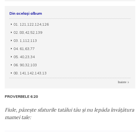
Din același album
01. 121,122,124,126
02. 88,42,52,139
03. 1,112,113
04. 61,63,77
05. 40,23,34
06. 90,32,103
08. 141,142,143,13
Inainte
PROVERBELE 6:20
Fiule, păzeşte sfaturile tatălui tău şi nu lepăda învăţătura
mamei tale: