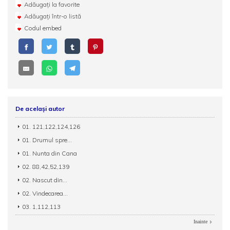
Adăugați la favorite
Adăugați într-o listă
Codul embed
De același autor
01. 121,122,124,126
01. Drumul spre...
01. Nunta din Cana
02. 88,42,52,139
02. Nascut din...
02. Vindecarea...
03. 1,112,113
Inainte