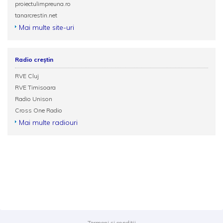
proiectulimpreuna.ro
tanarcrestin.net
Mai multe site-uri
Radio creștin
RVE Cluj
RVE Timisoara
Radio Unison
Cross One Radio
Mai multe radiouri
Termeni și condiții