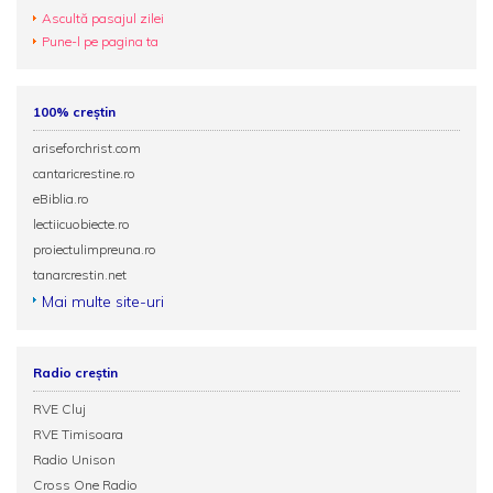
Ascultă pasajul zilei
Pune-l pe pagina ta
100% creștin
ariseforchrist.com
cantaricrestine.ro
eBiblia.ro
lectiicuobiecte.ro
proiectulimpreuna.ro
tanarcrestin.net
Mai multe site-uri
Radio creștin
RVE Cluj
RVE Timisoara
Radio Unison
Cross One Radio