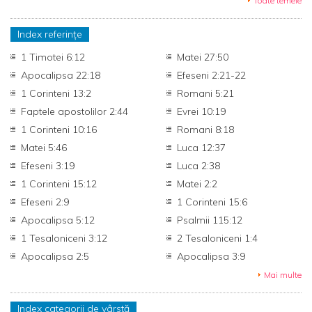
Toate temele
Index referințe
1 Timotei 6:12
Matei 27:50
Apocalipsa 22:18
Efeseni 2:21-22
1 Corinteni 13:2
Romani 5:21
Faptele apostolilor 2:44
Evrei 10:19
1 Corinteni 10:16
Romani 8:18
Matei 5:46
Luca 12:37
Efeseni 3:19
Luca 2:38
1 Corinteni 15:12
Matei 2:2
Efeseni 2:9
1 Corinteni 15:6
Apocalipsa 5:12
Psalmii 115:12
1 Tesaloniceni 3:12
2 Tesaloniceni 1:4
Apocalipsa 2:5
Apocalipsa 3:9
Mai multe
Index categorii de vârstă