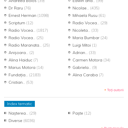
Andreea Bolos
(39)
Edwin and...
(99)
Dr Raru
(76)
Nicolae...
(435)
Ernest Herman
(1098)
Mihaela Rusu
(61)
Scriptum
(12)
Radio Vocea...
(29)
Radio Vocea...
(1817)
Nicoleta...
(33)
Radio Vocea...
(25)
Maria Bumbar
(24)
Radio Maranata...
(25)
Luigi Mitoi
(1)
Anișoara...
(2)
Adrian...
(33)
Alina Haiduc
(7)
Carmen Motora
(34)
Marius Motora
(14)
Gabriela...
(9)
Fundația...
(2183)
Alina Caraba
(7)
Cristian...
(53)
Toți autorii
Index tematic
Nașterea...
(29)
Paște
(12)
Diverse
(6036)