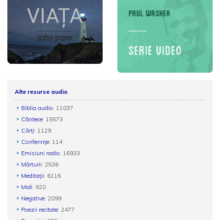
Alte resurse audio
Biblia audio
: 11037
Cântece
: 15573
Cărți
: 1129
Conferințe
: 114
Emisiuni radio
: 16933
Mărturii
: 2536
Meditații
: 6116
Midi
: 920
Negative
: 2099
Poezii recitate
: 2477