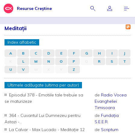
Resurse Creștine
Meditații
Index alfabetic
A
B
C
D
E
F
G
H
I
J
K
L
M
N
O
P
Q
R
S
T
U
V
W
X
Y
Z
Ultimele adăugate (ultima per autor)
Episodul 378 - Emotiile tale trebuie sa
de
Radio Vocea
se maturizeze
Evangheliei
Timisoara
364 - Cuvantul Lui Dumnezeu pentru
de
Fundația
Astazi -...
S.E.E.R.
La Calvar - Max Lucado - Meditație 12
de
Scriptum