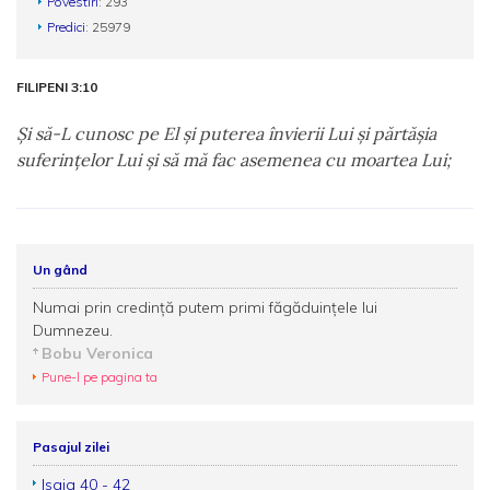
Povestiri
: 293
Predici
: 25979
FILIPENI 3:10
Şi să-L cunosc pe El şi puterea învierii Lui şi părtăşia
suferinţelor Lui şi să mă fac asemenea cu moartea Lui;
Un gând
Numai prin credință putem primi făgăduințele lui
Dumnezeu.
Bobu Veronica
Pune-l pe pagina ta
Pasajul zilei
Isaia 40 - 42