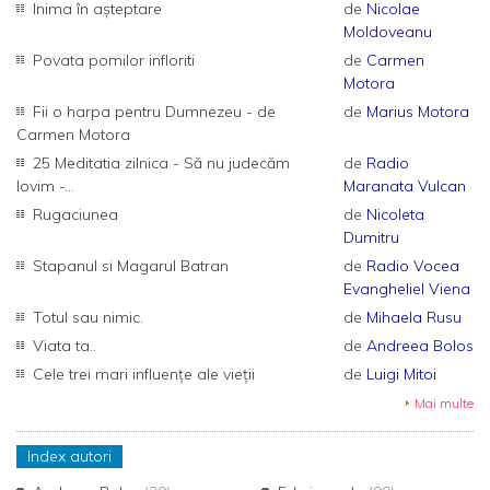
Inima în așteptare
de
Nicolae
Moldoveanu
Povata pomilor infloriti
de
Carmen
Motora
Fii o harpa pentru Dumnezeu - de
de
Marius Motora
Carmen Motora
25 Meditatia zilnica - Să nu judecăm
de
Radio
lovim -...
Maranata Vulcan
Rugaciunea
de
Nicoleta
Dumitru
Stapanul si Magarul Batran
de
Radio Vocea
Evangheliel Viena
Totul sau nimic.
de
Mihaela Rusu
Viata ta..
de
Andreea Bolos
Cele trei mari influențe ale vieții
de
Luigi Mitoi
Mai multe
Index autori