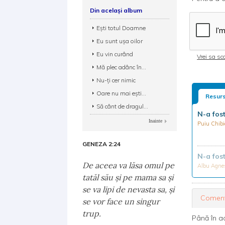
Din același album
Ești totul Doamne
Eu sunt ușa oilor
Eu vin curând
Vrei sa sca
Mă plec adânc în...
Nu-ți cer nimic
Oare nu mai ești...
Resurs
Să cânt de dragul...
N-a fos
Inainte
Puiu Chibi
GENEZA 2:24
N-a fos
De aceea va lăsa omul pe
Albu Agn
tatăl său şi pe mama sa şi
se va lipi de nevasta sa, şi
Coment
se vor face un singur
trup.
Până în a