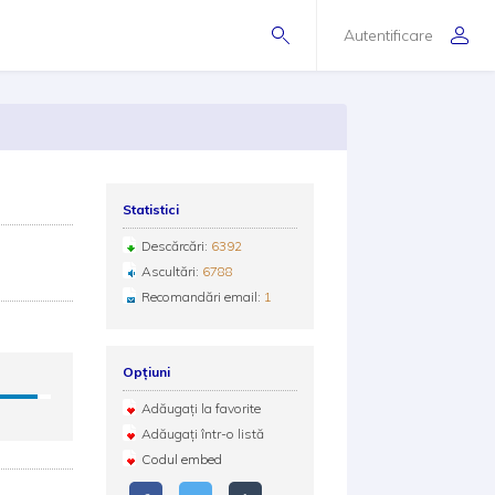
Autentificare
Statistici
Descărcări:
6392
Ascultări:
6788
Recomandări email:
1
Opțiuni
Adăugați la favorite
Adăugați într-o listă
Codul embed