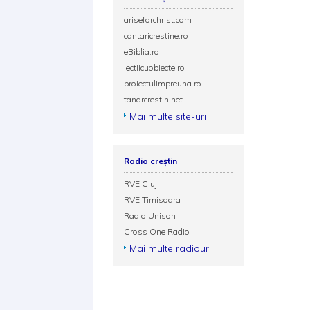
ariseforchrist.com
cantaricrestine.ro
eBiblia.ro
lectiicuobiecte.ro
proiectulimpreuna.ro
tanarcrestin.net
Mai multe site-uri
Radio creștin
RVE Cluj
RVE Timisoara
Radio Unison
Cross One Radio
Mai multe radiouri