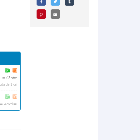
Cântec
ta de 1 ori
Acorduri