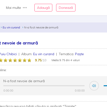
Mai multe
Adaugă
Donează
Eu vin curand
N-a fost nevoie de armură
t nevoie de armură
Puiu Chibici
| Album:
Eu vin curand
| Tematica:
Paște
9.75
/10
Media
9.75
din
4 voturi
nline:
N-a fost nevoie de armură
0:00:00
0:00:00
0:00:00
0:00:00
escărca resursa bifați căsuța și apăsați "Trimite"