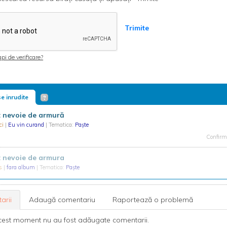
Trimite
pi de verificare?
e inrudite
t nevoie de armură
ci
|
Eu vin curand
| Tematica:
Paște
Confirma
t nevoie de armura
es
|
fara album
| Tematica:
Paște
arii
Adaugă comentariu
Raportează o problemă
cest moment nu au fost adăugate comentarii.