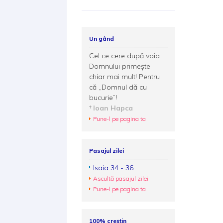
Un gând
Cel ce cere după voia
Domnului primește
chiar mai mult! Pentru
că ,,Domnul dă cu
bucurie”!
Ioan Hapca
Pune-l pe pagina ta
Pasajul zilei
Isaia 34 - 36
Ascultă pasajul zilei
Pune-l pe pagina ta
100% creștin