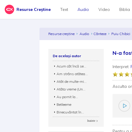
Resurse Creștine
Text
Audio
Video
Biblia
Resurse creștine
Audio
Cântece
Puiu Chibici
N-a fos
De același autor
Acum cât încă se...
Interpret:
Am strâns atâtea...
Atât de multe-mi...
Asculta o
Atâta vreme (Un...
Au pornit la...
Betleeme
Binecuvântat în...
Inainte
Pentru a d