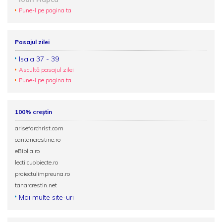
Pune-l pe pagina ta
Pasajul zilei
Isaia 37 - 39
Ascultă pasajul zilei
Pune-l pe pagina ta
100% creștin
ariseforchrist.com
cantaricrestine.ro
eBiblia.ro
lectiicuobiecte.ro
proiectulimpreuna.ro
tanarcrestin.net
Mai multe site-uri