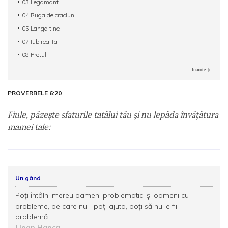
03 Legamant
04 Ruga de craciun
05 Langa tine
07 Iubirea Ta
08 Pretul
Inainte
PROVERBELE 6:20
Fiule, păzeşte sfaturile tatălui tău şi nu lepăda învăţătura
mamei tale:
Un gând
Poți întâlni mereu oameni problematici și oameni cu
probleme, pe care nu-i poți ajuta, poți să nu le fii
problemă.
Ioan Hapca