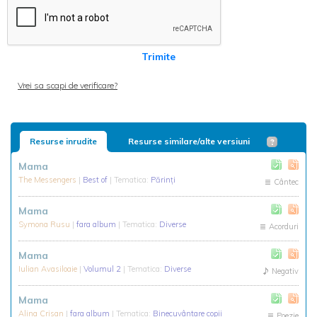
Trimite
Vrei sa scapi de verificare?
Resurse inrudite
Resurse similare/alte versiuni
Mama
The Messengers
|
Best of
| Tematica:
Părinţi
Cântec
Mama
Symona Rusu
|
fara album
| Tematica:
Diverse
Acorduri
Mama
Iulian Avasiloaie
|
Volumul 2
| Tematica:
Diverse
Negativ
Mama
Alina Crisan
|
fara album
| Tematica:
Binecuvântare copii
Poezie