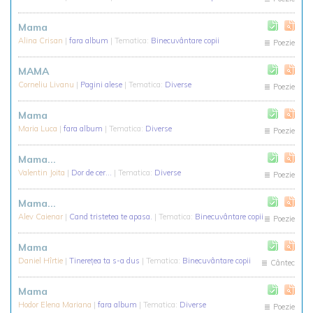
Mama
Alina Crisan
|
fara album
| Tematica:
Binecuvântare copii
Poezie
MAMA
Corneliu Livanu
|
Pagini alese
| Tematica:
Diverse
Poezie
Mama
Maria Luca
|
fara album
| Tematica:
Diverse
Poezie
Mama...
Valentin Joita
|
Dor de cer...
| Tematica:
Diverse
Poezie
Mama...
Alev Caienar
|
Cand tristetea te apasa.
| Tematica:
Binecuvântare copii
Poezie
Mama
Daniel Hîrtie
|
Tinereţea ta s-a dus
| Tematica:
Binecuvântare copii
Cântec
Mama
Hodor Elena Mariana
|
fara album
| Tematica:
Diverse
Poezie