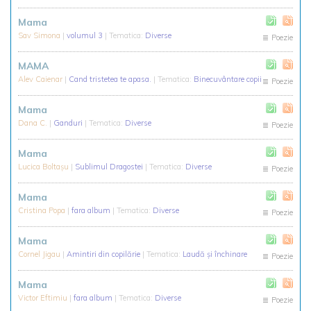
Mama
Sav Simona
|
volumul 3
| Tematica:
Diverse
Poezie
MAMA
Alev Caienar
|
Cand tristetea te apasa.
| Tematica:
Binecuvântare copii
Poezie
Mama
Dana C.
|
Ganduri
| Tematica:
Diverse
Poezie
Mama
Lucica Boltaşu
|
Sublimul Dragostei
| Tematica:
Diverse
Poezie
Mama
Cristina Popa
|
fara album
| Tematica:
Diverse
Poezie
Mama
Cornel Jigau
|
Amintiri din copilărie
| Tematica:
Laudă și închinare
Poezie
Mama
Victor Eftimiu
|
fara album
| Tematica:
Diverse
Poezie