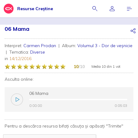
Resurse Creștine
06 Mama
Interpret:
Carmen Prodan
| Album:
Volumul 3 - Dor de veșnicie
| Tematica:
Diverse
in
14/12/2016
10
/10
Media
10
din
1 vot
Asculta online:
06 Mama
0:00:00
0:00:00
0:05:03
0:05:03
Pentru a descărca resursa bifați căsuța și apăsați "Trimite"