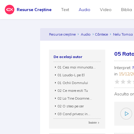
Resurse Creștine
Text
Audio
Video
Biblia
Resurse creștine
Audio
Cântece
Nelu Tomsa
05 Rata
De același autor
01 Cea mai minunata...
Interpret:
in
15/12/2
01 Lauda-L pe El
01 Ochii Domnului
02 Ce mare esti Tu
Asculta o
02 La Tine Doamne...
02 O stea pe cer
03 Cand privesc in...
Inainte