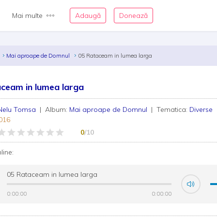
Mai multe
Adaugă
Donează
Mai aproape de Domnul
05 Rataceam in lumea larga
ceam in lumea larga
Nelu Tomsa
| Album:
Mai aproape de Domnul
| Tematica:
Diverse
016
0
/10
nline:
05 Rataceam in lumea larga
0:00:00
0:00:00
0:00:00
0:00:00