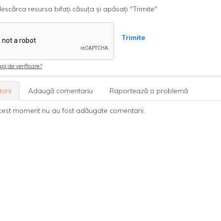
escărca resursa bifați căsuța și apăsați "Trimite"
Trimite
pi de verificare?
arii
Adaugă comentariu
Raportează o problemă
cest moment nu au fost adăugate comentarii.