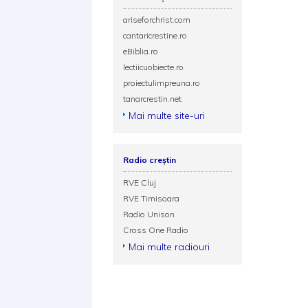
ariseforchrist.com
cantaricrestine.ro
eBiblia.ro
lectiicuobiecte.ro
proiectulimpreuna.ro
tanarcrestin.net
Mai multe site-uri
Radio creștin
RVE Cluj
RVE Timisoara
Radio Unison
Cross One Radio
Mai multe radiouri