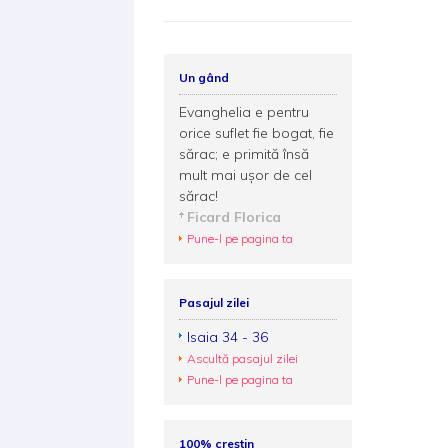
Un gând
Evanghelia e pentru
orice suflet fie bogat, fie
sărac; e primită însă
mult mai uşor de cel
sărac!
Ficard Florica
Pune-l pe pagina ta
Pasajul zilei
Isaia 34 - 36
Ascultă pasajul zilei
Pune-l pe pagina ta
100% creștin