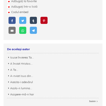
Adăugați la favorite
Adăugați într-o listă
Codul embed
De același autor
Isuse învierea Ta...
A înviat Hristos...
A Ta...
A-nviat Isus din...
Acesta-i adevărul
Acolo-n lumina...
Acopere-mă-n har
Inainte