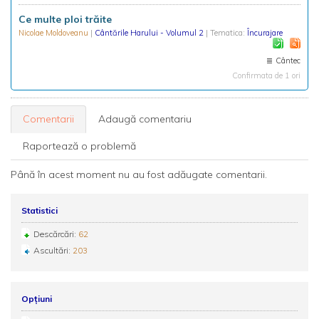
Ce multe ploi trăite
Nicolae Moldoveanu
|
Cântările Harului - Volumul 2
| Tematica:
Încurajare
Cântec
Confirmata de 1 ori
Comentarii
Adaugă comentariu
Raportează o problemă
Până în acest moment nu au fost adăugate comentarii.
Statistici
Descărcări:
62
Ascultări:
203
Opțiuni