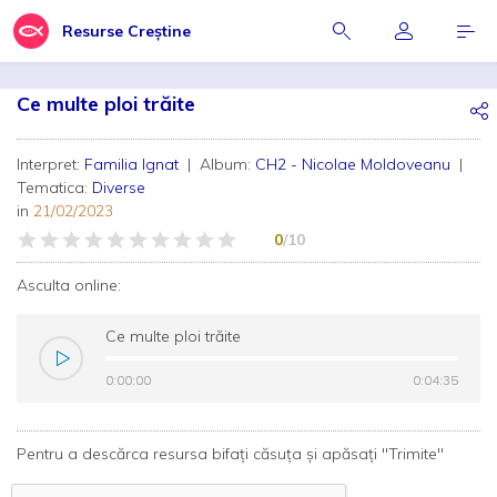
Resurse Creștine
Ce multe ploi trăite
Interpret:
Familia Ignat
| Album:
CH2 - Nicolae Moldoveanu
|
Tematica:
Diverse
in
21/02/2023
0
/10
Asculta online:
Ce multe ploi trăite
0:00:00
0:00:00
0:04:35
0:04:35
Pentru a descărca resursa bifați căsuța și apăsați "Trimite"