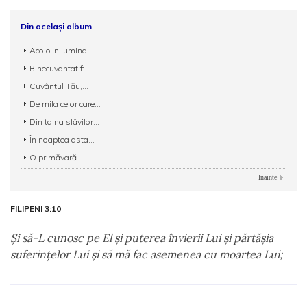
Din același album
Acolo-n lumina...
Binecuvantat fi...
Cuvântul Tău,...
De mila celor care...
Din taina slăvilor...
În noaptea asta...
O primăvară...
Inainte
FILIPENI 3:10
Şi să-L cunosc pe El şi puterea învierii Lui şi părtăşia
suferinţelor Lui şi să mă fac asemenea cu moartea Lui;