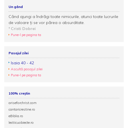
Un gând
Când ajungi a îndrãgi toate nimicurile, atunci toate lucrurile
de valoare ţi se vor pãrea o absurditate.
Cristi Dobrei
Pune-l pe pagina ta
Pasajul zilei
Isaia 40 - 42
Ascultă pasajul zilei
Pune-l pe pagina ta
100% creștin
ariseforchrist.com
cantaricrestine.ro
eBiblia.ro
lectiicuobiecte.ro