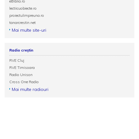
eBiblia.ro
lectiicuobiecte.ro
proiectulimpreuna.ro
tanarcrestin.net
Mai multe site-uri
Radio creștin
RVE Cluj
RVE Timisoara
Radio Unison
Cross One Radio
Mai multe radiouri