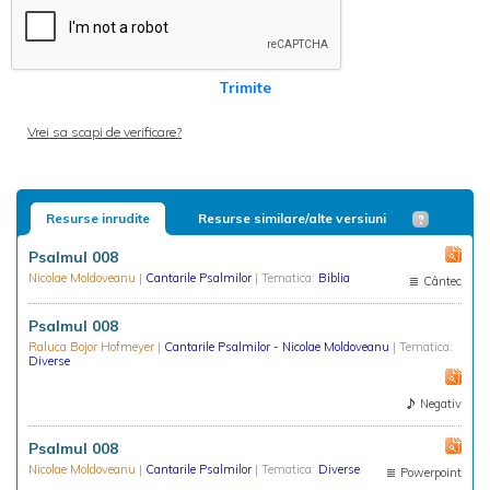
Trimite
Vrei sa scapi de verificare?
Resurse inrudite
Resurse similare/alte versiuni
Psalmul 008
Nicolae Moldoveanu
|
Cantarile Psalmilor
| Tematica:
Biblia
Cântec
Psalmul 008
Raluca Bojor Hofmeyer
|
Cantarile Psalmilor - Nicolae Moldoveanu
| Tematica:
Diverse
Negativ
Psalmul 008
Nicolae Moldoveanu
|
Cantarile Psalmilor
| Tematica:
Diverse
Powerpoint