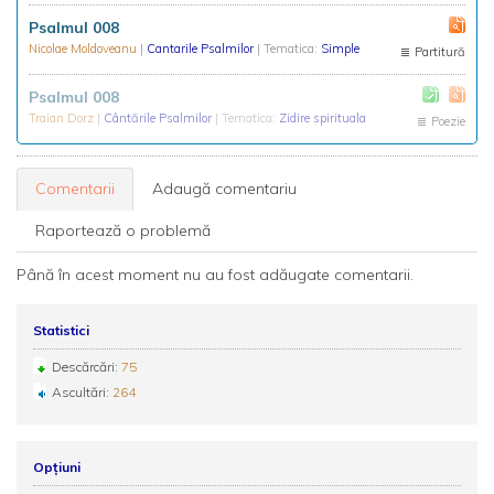
Psalmul 008
Nicolae Moldoveanu
|
Cantarile Psalmilor
| Tematica:
Simple
Partitură
Psalmul 008
Traian Dorz
|
Cântările Psalmilor
| Tematica:
Zidire spirituala
Poezie
Comentarii
Adaugă comentariu
Raportează o problemă
Până în acest moment nu au fost adăugate comentarii.
Statistici
Descărcări:
75
Ascultări:
264
Opțiuni