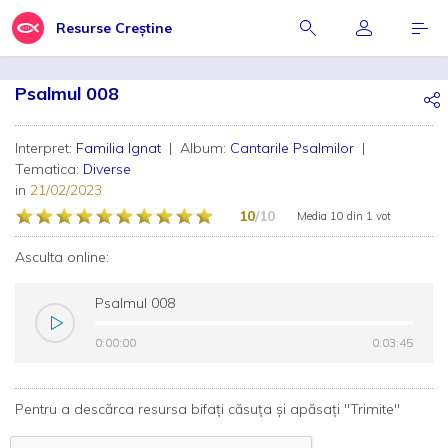
Resurse Creștine
Psalmul 008
Interpret:
Familia Ignat
| Album:
Cantarile Psalmilor
|
Tematica:
Diverse
in
21/02/2023
10
/10
Media
10
din
1 vot
Asculta online:
Psalmul 008
0:00:00
0:00:00
0:03:45
0:03:45
Pentru a descărca resursa bifați căsuța și apăsați "Trimite"