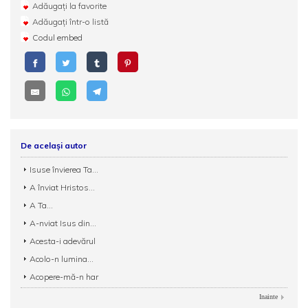
Adăugați la favorite
Adăugați într-o listă
Codul embed
De același autor
Isuse învierea Ta...
A înviat Hristos...
A Ta...
A-nviat Isus din...
Acesta-i adevărul
Acolo-n lumina...
Acopere-mă-n har
Inainte