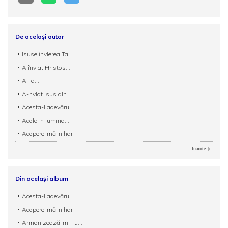
De același autor
Isuse învierea Ta...
A înviat Hristos...
A Ta...
A-nviat Isus din...
Acesta-i adevărul
Acolo-n lumina...
Acopere-mă-n har
Inainte
Din același album
Acesta-i adevărul
Acopere-mă-n har
Armonizează-mi Tu...