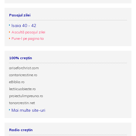
Pasajul zilei
Isaia 40 - 42
Ascultă pasajul zilei
Pune-l pe pagina ta
100% creștin
ariseforchrist.com
cantaricrestine.ro
eBiblia.ro
lectiicuobiecte.ro
proiectulimpreuna.ro
tanarcrestin.net
Mai multe site-uri
Radio creștin