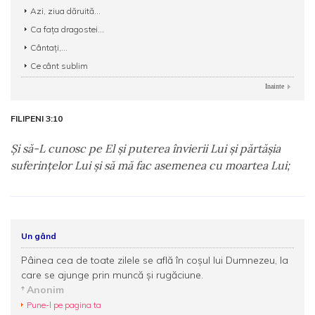
Azi, ziua dăruită...
Ca fața dragostei...
Cântați,...
Ce cânt sublim
Inainte
FILIPENI 3:10
Şi să-L cunosc pe El şi puterea învierii Lui şi părtăşia
suferinţelor Lui şi să mă fac asemenea cu moartea Lui;
Un gând
Pâinea cea de toate zilele se află în coşul lui Dumnezeu, la
care se ajunge prin muncă şi rugăciune.
Anonim
Pune-l pe pagina ta