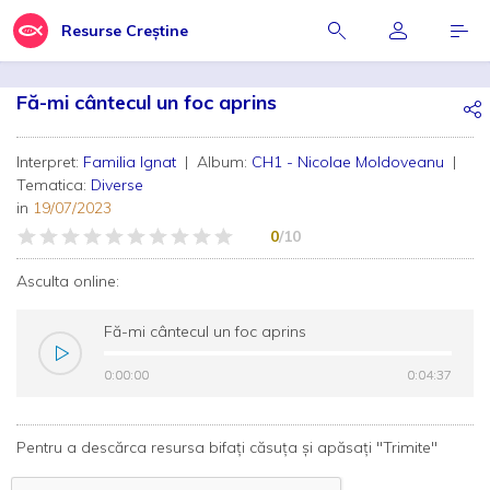
Resurse Creștine
Fă-mi cântecul un foc aprins
Interpret:
Familia Ignat
| Album:
CH1 - Nicolae Moldoveanu
|
Tematica:
Diverse
in
19/07/2023
0
/10
Asculta online:
Fă-mi cântecul un foc aprins
0:00:00
0:00:00
0:04:37
0:04:37
Pentru a descărca resursa bifați căsuța și apăsați "Trimite"