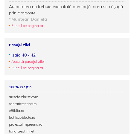
Autoritatea nu trebuie exercitată prin forță, ci ea se câștigă
prin dragoste.
Muntean Daniela
Pune-l pe pagina ta
Pasajul zilei
Isaia 40 - 42
Ascultă pasajul zilei
Pune-l pe pagina ta
100% creștin
ariseforchrist.com
cantaricrestine.ro
eBiblia.ro
lectiicuobiecte.ro
proiectulimpreuna.ro
tanarcrestin.net