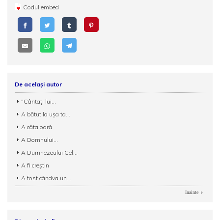
Codul embed
De același autor
"Cântați lui...
A bătut la uşa ta...
A câta oară
A Domnului...
A Dumnezeului Cel...
A fi creștin
A fost cândva un...
Inainte