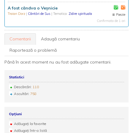
A fost cândva o Veșnicie
Traian Dorz
|
Cântări de Sus
| Tematica:
Zidire spirituala
Poezie
Confirmata de 1 ori
Comentarii
Adaugă comentariu
Raportează o problemă
Până în acest moment nu au fost adăugate comentarii.
Statistici
Descărcări:
110
Ascultări:
758
Opțiuni
Adăugați la favorite
Adăugați într-o listă