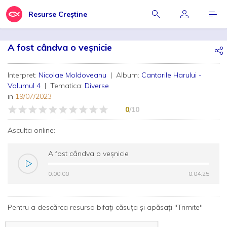
Resurse Creștine
A fost cândva o veșnicie
Interpret:
Nicolae Moldoveanu
| Album:
Cantarile Harului -
Volumul 4
| Tematica:
Diverse
in
19/07/2023
0
/10
Asculta online:
A fost cândva o veșnicie
0:00:00
0:00:00
0:04:25
0:04:25
Pentru a descărca resursa bifați căsuța și apăsați "Trimite"