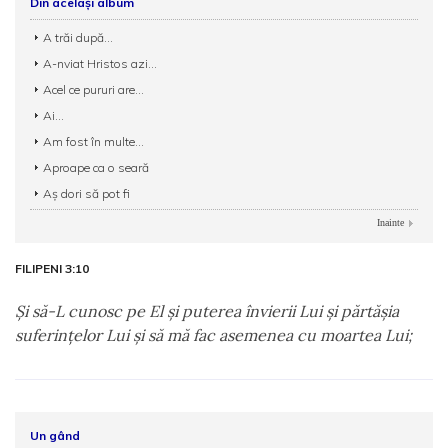
Din același album
A trăi după...
A-nviat Hristos azi...
Acel ce pururi are...
Ai...
Am fost în multe...
Aproape ca o seară
Aș dori să pot fi
Inainte
FILIPENI 3:10
Şi să-L cunosc pe El şi puterea învierii Lui şi părtăşia
suferinţelor Lui şi să mă fac asemenea cu moartea Lui;
Un gând