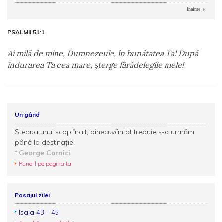
Inainte
PSALMII 51:1
Ai milă de mine, Dumnezeule, în bunătatea Ta! După
îndurarea Ta cea mare, şterge fărădelegile mele!
Un gând
Steaua unui scop înalt, binecuvântat trebuie s-o urmăm
până la destinație.
George Cornici
Pune-l pe pagina ta
Pasajul zilei
Isaia 43 - 45