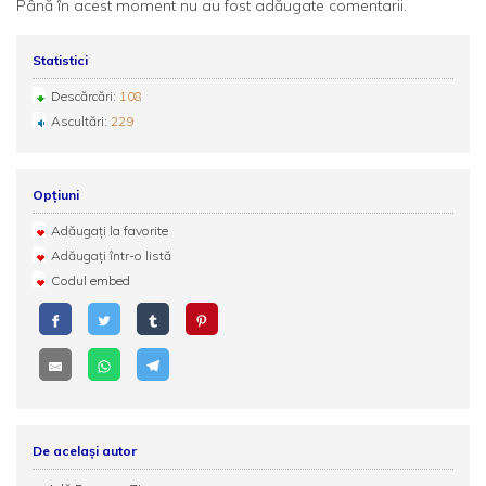
Până în acest moment nu au fost adăugate comentarii.
Statistici
Descărcări:
108
Ascultări:
229
Opțiuni
Adăugați la favorite
Adăugați într-o listă
Codul embed
De același autor