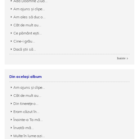
Adă Doamne Ziua...
Am ajuns și clipe...
Am ales să duc o...
Cât de mult au...
Ce pământ ești...
Cine-i grâu...
Dacă știi să...
Inainte
Din același album
Am ajuns și clipe...
Cât de mult au...
Din tinerețe o...
Eram căzut în...
Înainte-a Ta mă...
Învată-mă...
Multe în lume azi...