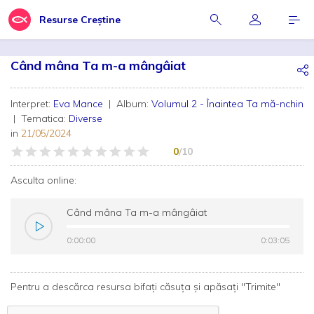
Resurse Creștine
Când mâna Ta m-a mângâiat
Interpret:
Eva Mance
| Album:
Volumul 2 - Înaintea Ta mă-nchin
| Tematica:
Diverse
in
21/05/2024
0
/10
Asculta online:
Când mâna Ta m-a mângâiat
0:00:00
0:00:00
0:03:05
0:03:05
Pentru a descărca resursa bifați căsuța și apăsați "Trimite"