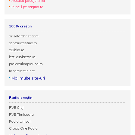
Ascultă pasajul zilei
Pune-l pe pagina ta
100% creștin
ariseforchrist.com
cantaricrestine.ro
eBiblia.ro
lectiicuobiecte.ro
proiectulimpreuna.ro
tanarcrestin.net
Mai multe site-uri
Radio creștin
RVE Cluj
RVE Timisoara
Radio Unison
Cross One Radio