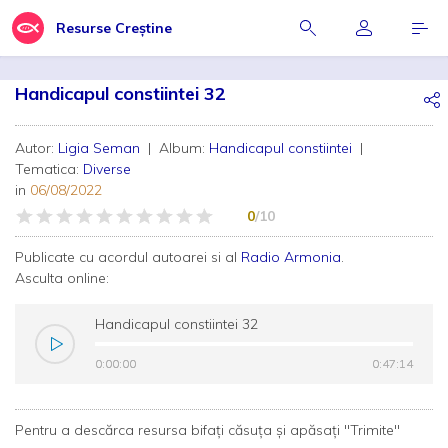
Resurse Creștine
Handicapul constiintei 32
Autor:
Ligia Seman
| Album:
Handicapul constiintei
|
Tematica:
Diverse
in
06/08/2022
0
/10
Publicate cu acordul autoarei si al
Radio Armonia
.
Asculta online:
Handicapul constiintei 32
0:00:00
0:00:00
0:47:14
0:47:14
Pentru a descărca resursa bifați căsuța și apăsați "Trimite"