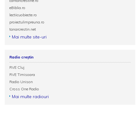
cantaricrestine.ro
eBiblia.ro
lectiicuobiecte.ro
proiectulimpreuna.ro
tanarcrestin.net
Mai multe site-uri
Radio creștin
RVE Cluj
RVE Timisoara
Radio Unison
Cross One Radio
Mai multe radiouri