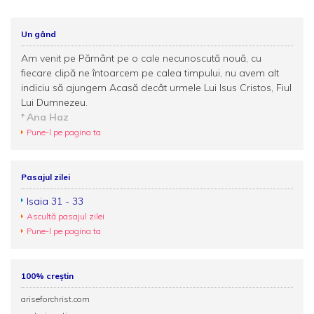
Un gând
Am venit pe Pământ pe o cale necunoscută nouă, cu
fiecare clipă ne întoarcem pe calea timpului, nu avem alt
indiciu să ajungem Acasă decât urmele Lui Isus Cristos, Fiul
Lui Dumnezeu.
Ana Haz
Pune-l pe pagina ta
Pasajul zilei
Isaia 31 - 33
Ascultă pasajul zilei
Pune-l pe pagina ta
100% creștin
ariseforchrist.com