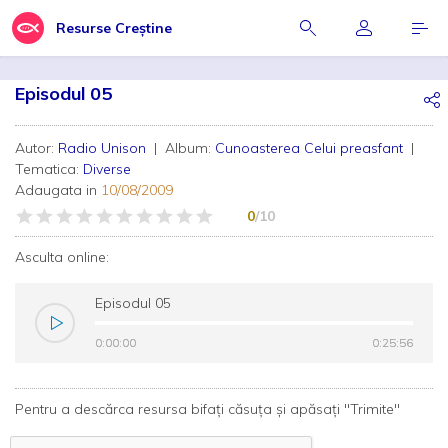
Resurse Creștine
Episodul 05
Autor:
Radio Unison
| Album:
Cunoasterea Celui preasfant
|
Tematica:
Diverse
Adaugata in
10/08/2009
0
/10
Asculta online:
Episodul 05
0:00:00
0:00:00
0:25:56
0:25:56
Pentru a descărca resursa bifați căsuța și apăsați "Trimite"