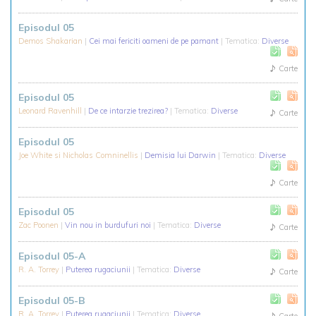
Episodul 05
Demos Shakarian
|
Cei mai fericiti oameni de pe pamant
| Tematica:
Diverse
Carte
Episodul 05
Leonard Ravenhill
|
De ce intarzie trezirea?
| Tematica:
Diverse
Carte
Episodul 05
Joe White si Nicholas Comninellis
|
Demisia lui Darwin
| Tematica:
Diverse
Carte
Episodul 05
Zac Poonen
|
Vin nou in burdufuri noi
| Tematica:
Diverse
Carte
Episodul 05-A
R. A. Torrey
|
Puterea rugaciunii
| Tematica:
Diverse
Carte
Episodul 05-B
R. A. Torrey
|
Puterea rugaciunii
| Tematica:
Diverse