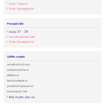
Ioan Hapca
Pune-l pe pagina ta
Pasajul zilei
Isaia 37 - 39
Ascultă pasajul zilei
Pune-l pe pagina ta
100% creștin
ariseforchrist.com
cantaricrestine.ro
eBiblia.ro
lectiicuobiecte.ro
proiectulimpreuna.ro
tanarcrestin.net
Mai multe site-uri