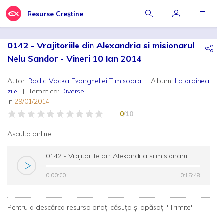
Resurse Creștine
0142 - Vrajitoriile din Alexandria si misionarul
Nelu Sandor - Vineri 10 Ian 2014
Autor:
Radio Vocea Evangheliei Timisoara
| Album:
La ordinea
zilei
| Tematica:
Diverse
in
29/01/2014
0
/10
Asculta online:
0142 - Vrajitoriile din Alexandria si misionarul
Nelu Sandor - Vineri 10 Ian 2014
0:00:00
0:00:00
0:15:48
0:15:48
Pentru a descărca resursa bifați căsuța și apăsați "Trimite"