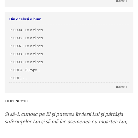
Inainte
Din același album
0004 - La ordinea...
0005 - La ordinea...
0007 - La ordinea...
0008 - La ordinea...
0009 - La ordinea...
0010 - Europa...
0011 -...
Inainte
FILIPENI 3:10
Şi să-L cunosc pe El şi puterea învierii Lui şi părtăşia
suferinţelor Lui şi să mă fac asemenea cu moartea Lui;