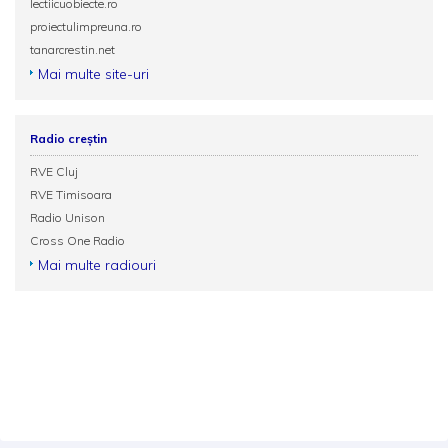
lectiicuobiecte.ro
proiectulimpreuna.ro
tanarcrestin.net
Mai multe site-uri
Radio creștin
RVE Cluj
RVE Timisoara
Radio Unison
Cross One Radio
Mai multe radiouri