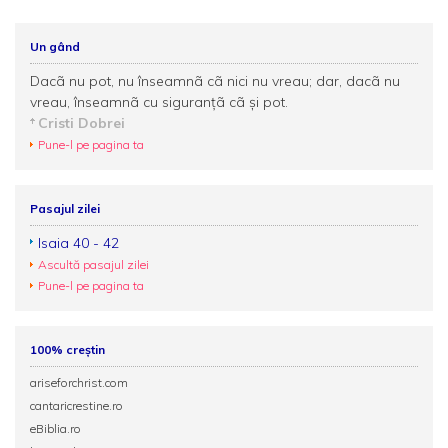
Un gând
Dacã nu pot, nu înseamnã cã nici nu vreau; dar, dacã nu
vreau, înseamnã cu siguranţã cã şi pot.
Cristi Dobrei
Pune-l pe pagina ta
Pasajul zilei
Isaia 40 - 42
Ascultă pasajul zilei
Pune-l pe pagina ta
100% creștin
ariseforchrist.com
cantaricrestine.ro
eBiblia.ro