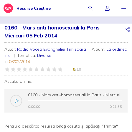
Resurse Creștine
0160 - Mars anti-homosexuali la Paris -
Miercuri 05 Feb 2014
Autor:
Radio Vocea Evangheliei Timisoara
| Album:
La ordinea
zilei
| Tematica:
Diverse
in
06/02/2014
0
/10
Asculta online:
0160 - Mars anti-homosexuali la Paris - Miercuri
05 Feb 2014
0:00:00
0:00:00
0:21:35
0:21:35
Pentru a descărca resursa bifați căsuța și apăsați "Trimite"