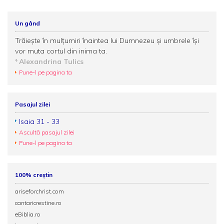
Un gând
Trăiește în mulțumiri înaintea lui Dumnezeu și umbrele își
vor muta cortul din inima ta.
Alexandrina Tulics
Pune-l pe pagina ta
Pasajul zilei
Isaia 31 - 33
Ascultă pasajul zilei
Pune-l pe pagina ta
100% creștin
ariseforchrist.com
cantaricrestine.ro
eBiblia.ro