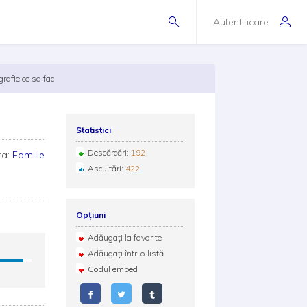
Autentificare
rafie ce sa fac
Statistici
Descărcări:
192
ca:
Familie
Ascultări:
422
Opțiuni
Adăugați la favorite
Adăugați într-o listă
Codul embed