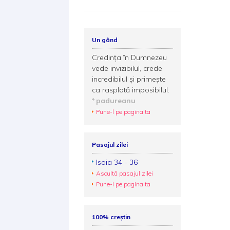
Un gând
Credinţa în Dumnezeu
vede invizibilul, crede
incredibilul şi primeşte
ca rasplată imposibilul.
padureanu
Pune-l pe pagina ta
Pasajul zilei
Isaia 34 - 36
Ascultă pasajul zilei
Pune-l pe pagina ta
100% creștin