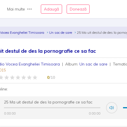
Mai multe
Adaugă
Donează
 Vocea Evangheliei Timisoara
Un sac de sare
25 Ma uit destul de des la pornog
it destul de des la pornografie ce sa fac
io Vocea Evangheliei Timisoara
| Album:
Un sac de sare
| Temati
015
0
/10
nline:
25 Ma uit destul de des la pornografie ce sa fac
0:00:00
0:00:00
0:00:00
0:00:00