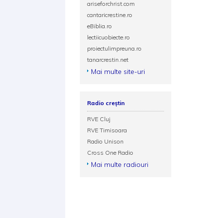
ariseforchrist.com
cantaricrestine.ro
eBiblia.ro
lectiicuobiecte.ro
proiectulimpreuna.ro
tanarcrestin.net
Mai multe site-uri
Radio creștin
RVE Cluj
RVE Timisoara
Radio Unison
Cross One Radio
Mai multe radiouri