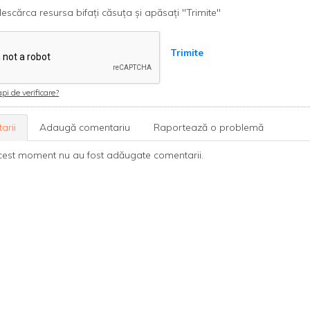
escărca resursa bifați căsuța și apăsați "Trimite"
Trimite
pi de verificare?
arii
Adaugă comentariu
Raportează o problemă
cest moment nu au fost adăugate comentarii.