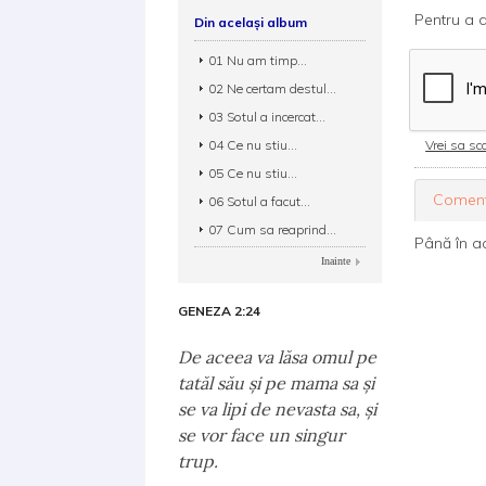
Pentru a d
Din același album
01 Nu am timp...
02 Ne certam destul...
03 Sotul a incercat...
04 Ce nu stiu...
Vrei sa sca
05 Ce nu stiu...
Coment
06 Sotul a facut...
07 Cum sa reaprind...
Până în a
Inainte
GENEZA 2:24
De aceea va lăsa omul pe
tatăl său şi pe mama sa şi
se va lipi de nevasta sa, şi
se vor face un singur
trup.