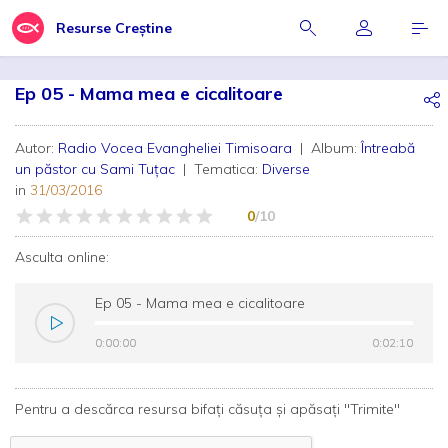
Resurse Creștine
Ep 05 - Mama mea e cicalitoare
Autor:
Radio Vocea Evangheliei Timisoara
| Album:
Întreabă
un păstor cu Sami Tuțac
| Tematica:
Diverse
in
31/03/2016
0
/10
Asculta online:
Ep 05 - Mama mea e cicalitoare
0:00:00
0:00:00
0:02:10
0:02:10
Pentru a descărca resursa bifați căsuța și apăsați "Trimite"