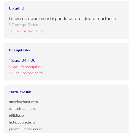
Un gând
Lenea nu doare când il prinde pe om, doare mai târziu...
George Petre
Pune-l pe pagina ta
Pasajul zilei
Isaia 34 - 36
Ascultă pasajul zilei
Pune-l pe pagina ta
100% creștin
ariseforchrist.com
cantaricrestine.ro
eBiblia.ro
lectiicuobiecte.ro
proiectulimpreuna.ro