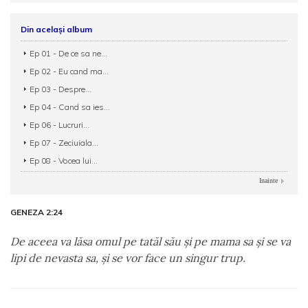
Din același album
Ep 01 - De ce sa ne...
Ep 02 - Eu cand ma...
Ep 03 - Despre...
Ep 04 - Cand sa ies...
Ep 06 - Lucruri...
Ep 07 - Zeciuiala...
Ep 08 - Vocea lui...
Inainte
GENEZA 2:24
De aceea va lăsa omul pe tatăl său şi pe mama sa şi se va
lipi de nevasta sa, şi se vor face un singur trup.