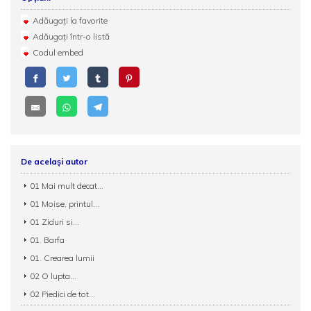
Adăugați la favorite
Adăugați într-o listă
Codul embed
De același autor
01 Mai mult decat...
01 Moise, printul...
01 Ziduri si...
01. Barfa
01. Crearea lumii
02 O lupta...
02 Piedici de tot...