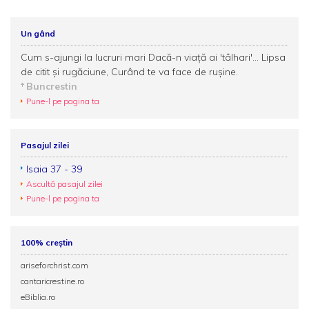
Un gând
Cum s-ajungi la lucruri mari Dacă-n viaţă ai 'tâlhari'... Lipsa
de citit şi rugăciune, Curând te va face de ruşine.
Buncrestin
Pune-l pe pagina ta
Pasajul zilei
Isaia 37 - 39
Ascultă pasajul zilei
Pune-l pe pagina ta
100% creștin
ariseforchrist.com
cantaricrestine.ro
eBiblia.ro