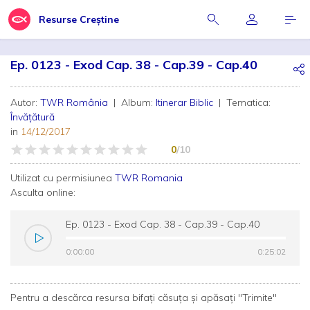
Resurse Creștine
Ep. 0123 - Exod Cap. 38 - Cap.39 - Cap.40
Autor:
TWR România
| Album:
Itinerar Biblic
| Tematica:
Învățătură
in
14/12/2017
0
/10
Utilizat cu permisiunea
TWR Romania
Asculta online:
Ep. 0123 - Exod Cap. 38 - Cap.39 - Cap.40
0:00:00
0:00:00
0:25:02
0:25:02
Pentru a descărca resursa bifați căsuța și apăsați "Trimite"