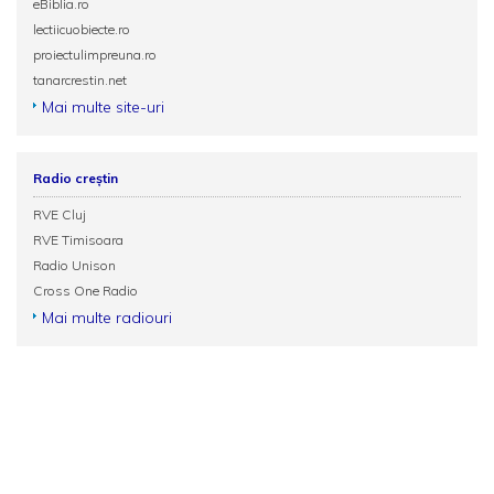
eBiblia.ro
lectiicuobiecte.ro
proiectulimpreuna.ro
tanarcrestin.net
Mai multe site-uri
Radio creștin
RVE Cluj
RVE Timisoara
Radio Unison
Cross One Radio
Mai multe radiouri