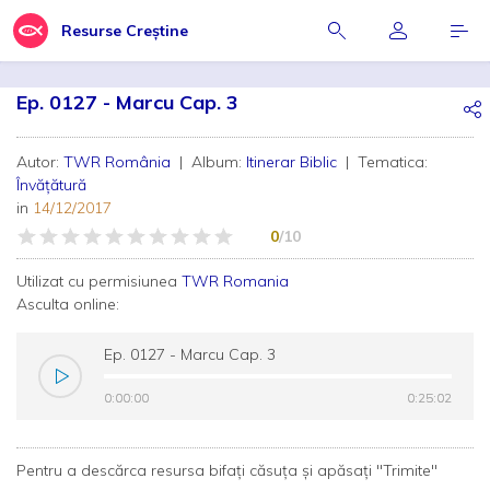
Resurse Creștine
Ep. 0127 - Marcu Cap. 3
Autor:
TWR România
| Album:
Itinerar Biblic
| Tematica:
Învățătură
in
14/12/2017
0
/10
Utilizat cu permisiunea
TWR Romania
Asculta online:
Ep. 0127 - Marcu Cap. 3
0:00:00
0:00:00
0:25:02
0:25:02
Pentru a descărca resursa bifați căsuța și apăsați "Trimite"