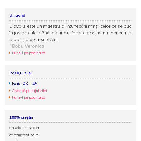
Un gând
Diavolul este un maestru al întunecării minții celor ce se duc
în jos pe cale, până la punctul în care aceștia nu mai au nici
o dorință de a-și reveni.
Bobu Veronica
Pune-l pe pagina ta
Pasajul zilei
Isaia 43 - 45
Ascultă pasajul zilei
Pune-l pe pagina ta
100% creștin
ariseforchrist.com
cantaricrestine.ro