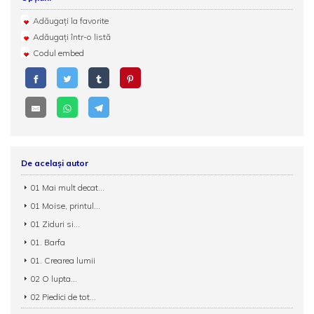
Adăugați la favorite
Adăugați într-o listă
Codul embed
De același autor
01 Mai mult decat...
01 Moise, printul...
01 Ziduri si...
01. Barfa
01. Crearea lumii
02 O lupta...
02 Piedici de tot...