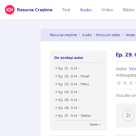
Resurse Creștine
Text
Audio
Video
Biblia
Resurse creștine
Audio
Emisiuni radio
Vocea 
Ep. 29.
De același autor
Ep. 01. G M -...
Autor:
Voc
Adaugata
Ep. 02 .G M - Pavel
Ep. 03 .G M - Petru
Ep. 04. G M -...
Asculta o
Ep. 05. G M -...
Ep. 06. G M -...
Ep. 07. G M - Stefan
Inainte