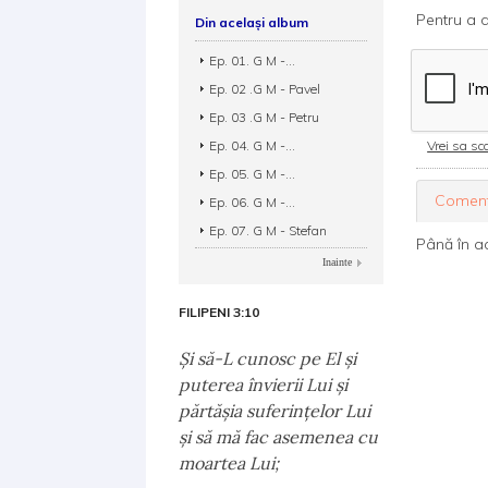
Pentru a d
Din același album
Ep. 01. G M -...
Ep. 02 .G M - Pavel
Ep. 03 .G M - Petru
Ep. 04. G M -...
Vrei sa sca
Ep. 05. G M -...
Coment
Ep. 06. G M -...
Ep. 07. G M - Stefan
Până în a
Inainte
FILIPENI 3:10
Şi să-L cunosc pe El şi
puterea învierii Lui şi
părtăşia suferinţelor Lui
şi să mă fac asemenea cu
moartea Lui;