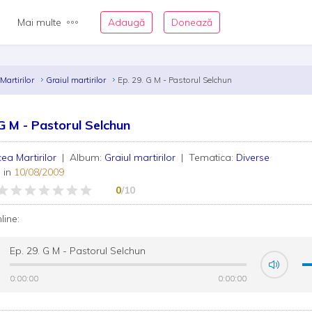
Mai multe
Adaugă
Donează
Martirilor
Graiul martirilor
Ep. 29. G M - Pastorul Selchun
 G M - Pastorul Selchun
ea Martirilor
| Album:
Graiul martirilor
| Tematica:
Diverse
 in
10/08/2009
0
/10
nline:
Ep. 29. G M - Pastorul Selchun
0:00:00
0:00:00
0:00:00
0:00:00