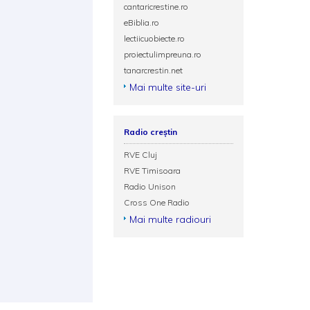
cantaricrestine.ro
eBiblia.ro
lectiicuobiecte.ro
proiectulimpreuna.ro
tanarcrestin.net
Mai multe site-uri
Radio creștin
RVE Cluj
RVE Timisoara
Radio Unison
Cross One Radio
Mai multe radiouri