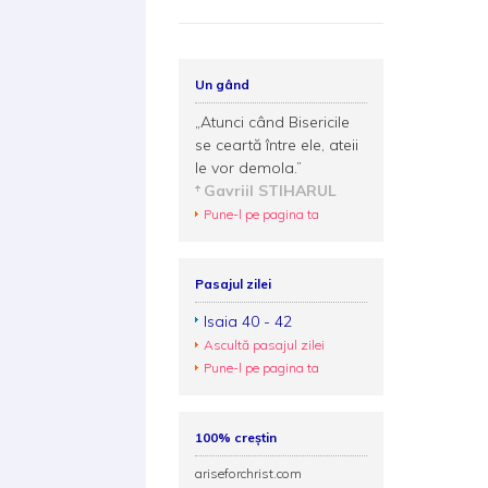
Un gând
„Atunci când Bisericile
se ceartă între ele, ateii
le vor demola.”
Gavriil STIHARUL
Pune-l pe pagina ta
Pasajul zilei
Isaia 40 - 42
Ascultă pasajul zilei
Pune-l pe pagina ta
100% creștin
ariseforchrist.com