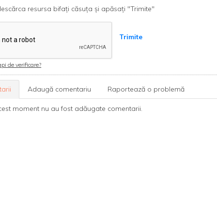
escărca resursa bifați căsuța și apăsați "Trimite"
Trimite
pi de verificare?
arii
Adaugă comentariu
Raportează o problemă
cest moment nu au fost adăugate comentarii.