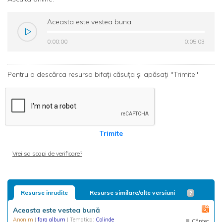
Aceasta este vestea buna
0:00:00
0:00:00
0:05:03
0:05:03
Pentru a descărca resursa bifați căsuța și apăsați "Trimite"
Trimite
Vrei sa scapi de verificare?
Resurse inrudite
Resurse similare/alte versiuni
Aceasta este vestea bună
Anonim
|
fara album
| Tematica:
Colinde
Cântec