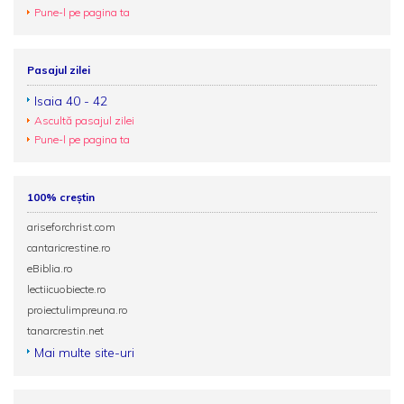
Pune-l pe pagina ta
Pasajul zilei
Isaia 40 - 42
Ascultă pasajul zilei
Pune-l pe pagina ta
100% creștin
ariseforchrist.com
cantaricrestine.ro
eBiblia.ro
lectiicuobiecte.ro
proiectulimpreuna.ro
tanarcrestin.net
Mai multe site-uri