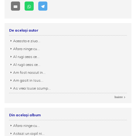
De același autor
Aceasta e ziua...
Afara ninge cu...
Al rugi ceas ce...
Al rugii ceas ce...
Am fost nascut in...
Am gasit in Isus...
As vrea Isuse scump...
Inainte
Din același album
Afara ninge cu...
Astazi un copil ni...