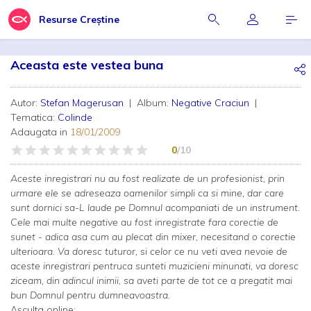
Resurse Creștine
Aceasta este vestea buna
Autor:
Stefan Magerusan
| Album:
Negative Craciun
|
Tematica:
Colinde
Adaugata in
18/01/2009
0
/10
Aceste inregistrari nu au fost realizate de un profesionist, prin
urmare ele se adreseaza oamenilor simpli ca si mine, dar care
sunt dornici sa-L laude pe Domnul acompaniati de un instrument.
Cele mai multe negative au fost inregistrate fara corectie de
sunet - adica asa cum au plecat din mixer, necesitand o corectie
ulterioara. Va doresc tuturor, si celor ce nu veti avea nevoie de
aceste inregistrari pentruca sunteti muzicieni minunati, va doresc
ziceam, din adincul inimii, sa aveti parte de tot ce a pregatit mai
bun Domnul pentru dumneavoastra.
Asculta online: