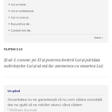
Azi e mare...
Azi e sarbatoare
Azi in orasul...
Bucurativa de...
Cantati toti de...
Inainte
FILIPENI 3:10
Şi să-L cunosc pe El şi puterea învierii Lui şi părtăşia
suferinţelor Lui şi să mă fac asemenea cu moartea Lui;
Un gând
Sinceritatea nu ne garantează că nu vom cădea niciodată,
dar ne ajută să ne ridicăm atunci când cădem.
William Gurnall