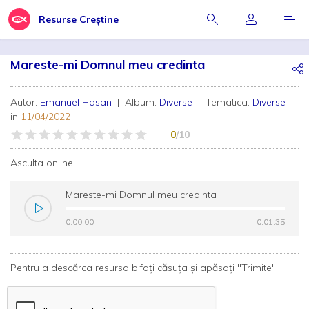
Resurse Creștine
Mareste-mi Domnul meu credinta
Autor:
Emanuel Hasan
| Album:
Diverse
| Tematica:
Diverse
in
11/04/2022
0
/10
Asculta online:
Mareste-mi Domnul meu credinta
0:00:00
0:00:00
0:01:35
0:01:35
Pentru a descărca resursa bifați căsuța și apăsați "Trimite"