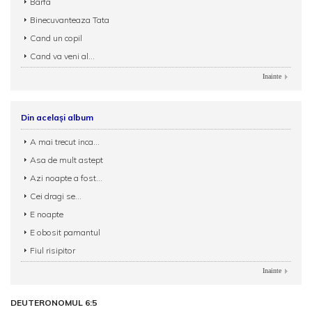
Barfa
Binecuvanteaza Tata
Cand un copil
Cand va veni al...
Inainte
Din același album
A mai trecut inca...
Asa de mult astept
Azi noapte a fost...
Cei dragi se...
E noapte
E obosit pamantul
Fiul risipitor
Inainte
DEUTERONOMUL 6:5