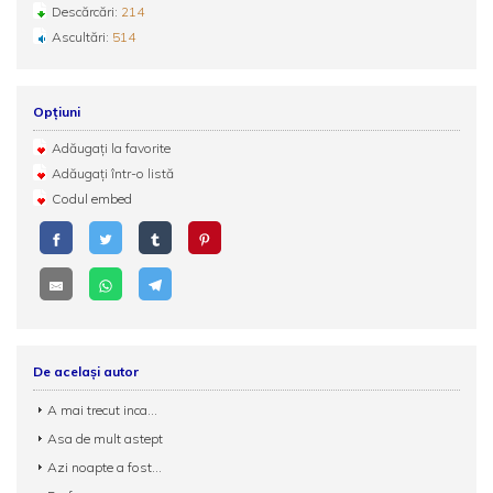
Descărcări:
214
Ascultări:
514
Opțiuni
Adăugați la favorite
Adăugați într-o listă
Codul embed
De același autor
A mai trecut inca...
Asa de mult astept
Azi noapte a fost...