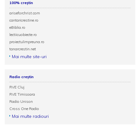
100% creștin
ariseforchrist.com
cantaricrestine.ro
eBiblia.ro
lectiicuobiecte.ro
proiectulimpreuna.ro
tanarcrestin.net
Mai multe site-uri
Radio creștin
RVE Cluj
RVE Timisoara
Radio Unison
Cross One Radio
Mai multe radiouri