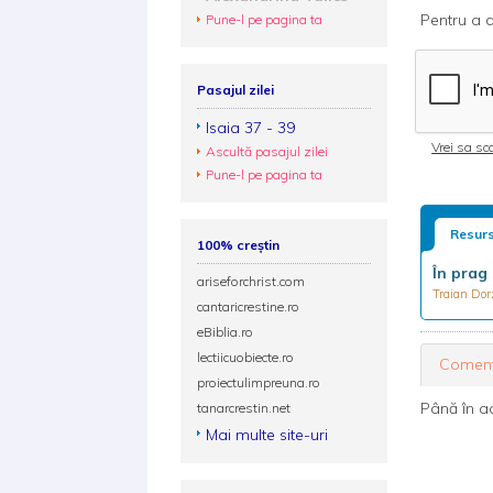
Pentru a d
Pune-l pe pagina ta
Pasajul zilei
Isaia 37 - 39
Vrei sa sca
Ascultă pasajul zilei
Pune-l pe pagina ta
Resurs
100% creștin
În prag 
ariseforchrist.com
Traian Do
cantaricrestine.ro
eBiblia.ro
lectiicuobiecte.ro
Coment
proiectulimpreuna.ro
Până în a
tanarcrestin.net
Mai multe site-uri