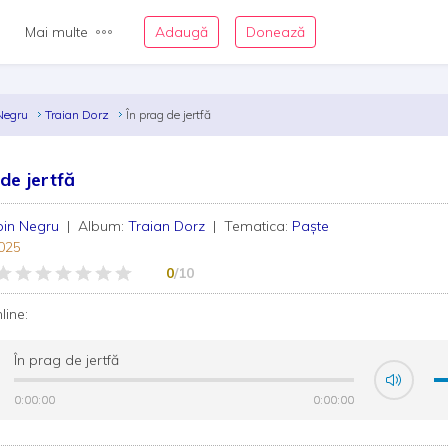
Mai multe
Adaugă
Donează
Negru
Traian Dorz
În prag de jertfă
 de jertfă
bin Negru
| Album:
Traian Dorz
| Tematica:
Paște
025
0
/10
nline:
În prag de jertfă
0:00:00
0:00:00
0:00:00
0:00:00