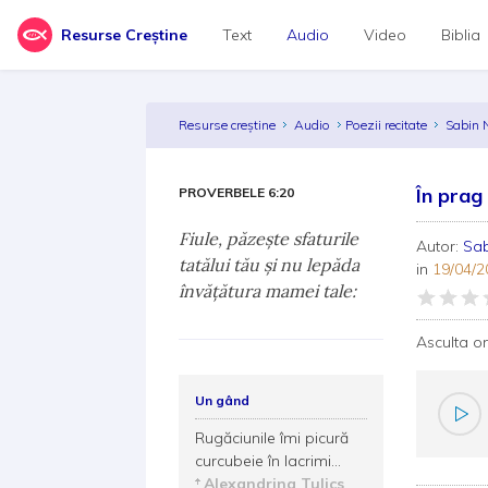
Resurse Creștine
Text
Audio
Video
Biblia
Resurse creștine
Audio
Poezii recitate
Sabin 
În prag
PROVERBELE 6:20
Fiule, păzeşte sfaturile
Autor:
Sa
tatălui tău şi nu lepăda
in
19/04/2
învăţătura mamei tale:
Asculta o
Un gând
Rugăciunile îmi picură
curcubeie în lacrimi...
Alexandrina Tulics