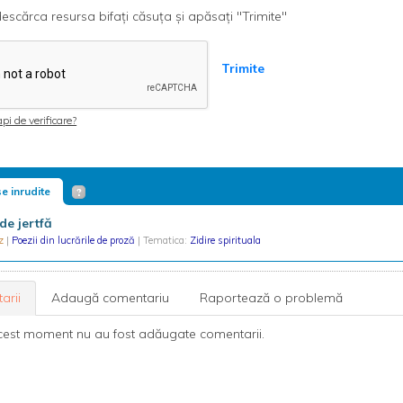
escărca resursa bifați căsuța și apăsați "Trimite"
Trimite
pi de verificare?
e inrudite
de jertfă
rz
|
Poezii din lucrările de proză
| Tematica:
Zidire spirituala
arii
Adaugă comentariu
Raportează o problemă
cest moment nu au fost adăugate comentarii.