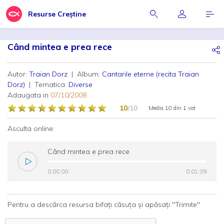
Resurse Creștine
Când mintea e prea rece
Autor:
Traian Dorz
| Album:
Cantarile eterne (recita Traian
Dorz)
| Tematica:
Diverse
Adaugata in
07/10/2008
10
/10
Media
10
din
1 vot
Asculta online:
Când mintea e prea rece
0:00:00
0:00:00
0:01:39
0:01:39
Pentru a descărca resursa bifați căsuța și apăsați "Trimite"