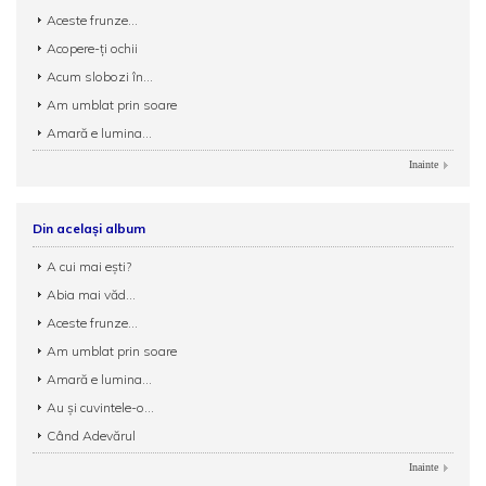
Aceste frunze...
Acopere-ți ochii
Acum slobozi în...
Am umblat prin soare
Amară e lumina...
Inainte
Din același album
A cui mai ești?
Abia mai văd...
Aceste frunze...
Am umblat prin soare
Amară e lumina...
Au și cuvintele-o...
Când Adevărul
Inainte