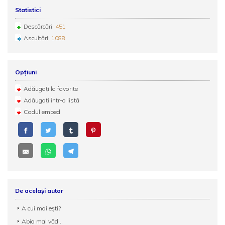
Statistici
Descărcări:
451
Ascultări:
1088
Opțiuni
Adăugați la favorite
Adăugați într-o listă
Codul embed
De același autor
A cui mai ești?
Abia mai văd...