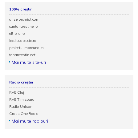
100% creștin
ariseforchrist.com
cantaricrestine.ro
eBiblia.ro
lectiicuobiecte.ro
proiectulimpreuna.ro
tanarcrestin.net
Mai multe site-uri
Radio creștin
RVE Cluj
RVE Timisoara
Radio Unison
Cross One Radio
Mai multe radiouri