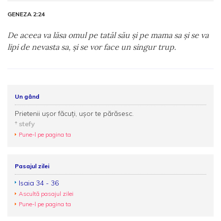
GENEZA 2:24
De aceea va lăsa omul pe tatăl său şi pe mama sa şi se va
lipi de nevasta sa, şi se vor face un singur trup.
Un gând
Prietenii uşor făcuţi, uşor te părăsesc.
stefy
Pune-l pe pagina ta
Pasajul zilei
Isaia 34 - 36
Ascultă pasajul zilei
Pune-l pe pagina ta