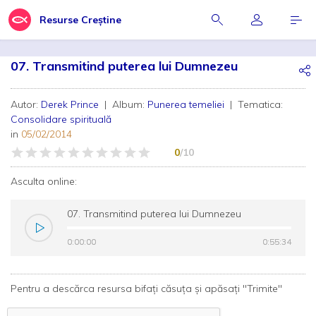
Resurse Creștine
07. Transmitind puterea lui Dumnezeu
Autor:
Derek Prince
| Album:
Punerea temeliei
| Tematica:
Consolidare spirituală
in
05/02/2014
0
/10
Asculta online:
07. Transmitind puterea lui Dumnezeu
0:00:00
0:00:00
0:55:34
0:55:34
Pentru a descărca resursa bifați căsuța și apăsați "Trimite"