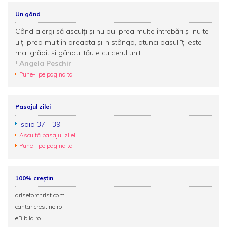
Un gând
Când alergi să asculţi şi nu pui prea multe întrebări şi nu te
uiţi prea mult în dreapta şi-n stânga, atunci pasul îţi este
mai grăbit şi gândul tău e cu cerul unit
Angela Peschir
Pune-l pe pagina ta
Pasajul zilei
Isaia 37 - 39
Ascultă pasajul zilei
Pune-l pe pagina ta
100% creștin
ariseforchrist.com
cantaricrestine.ro
eBiblia.ro