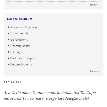
Inainte
Din același album
Alegerea - Orpa sau...
Ascultarea de...
Ce fel de om...
Chemați să fim...
Credinţă...
Croiti carari drepte
Despre Strajerii si...
Inainte
PSALMII 51:1
Ai milă de mine, Dumnezeule, în bunătatea Ta! După
îndurarea Ta cea mare, şterge fărădelegile mele!