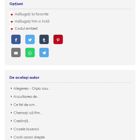
Opțiuni
Adăugați la favorite
Adăugați într-o listă
Codul embed
De același autor
Alegerea - Orpa sau...
Ascultarea de...
Ce fel de om...
Chemați să fim...
Credinţă...
Crizele bisericii
Croiti carari drepte