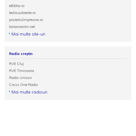
eBiblia.ro
lectiicuobiecte.ro
proiectulimpreuna.ro
tanarcrestin.net
Mai multe site-uri
Radio creștin
RVE Cluj
RVE Timisoara
Radio Unison
Cross One Radio
Mai multe radiouri