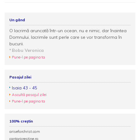
Un gând
O lacrimă aruncată într-un ocean, nu e nimic, dar înaintea
Domnului, lacrimile sunt perle care se vor transforma în
bucurii.
Bobu Veronica
Pune-l pe pagina ta
Pasajul zilei
Isaia 43 - 45
Ascultă pasajul zilei
Pune-l pe pagina ta
100% creștin
ariseforchrist.com
cantaricrestine.ro