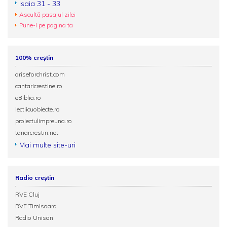
Isaia 31 - 33
Ascultă pasajul zilei
Pune-l pe pagina ta
100% creștin
ariseforchrist.com
cantaricrestine.ro
eBiblia.ro
lectiicuobiecte.ro
proiectulimpreuna.ro
tanarcrestin.net
Mai multe site-uri
Radio creștin
RVE Cluj
RVE Timisoara
Radio Unison