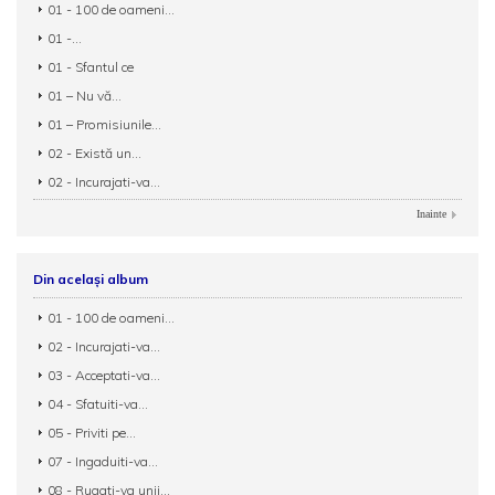
01 - 100 de oameni...
01 -...
01 - Sfantul ce
01 – Nu vă...
01 – Promisiunile...
02 - Există un...
02 - Incurajati-va...
Inainte
Din același album
01 - 100 de oameni...
02 - Incurajati-va...
03 - Acceptati-va...
04 - Sfatuiti-va...
05 - Priviti pe...
07 - Ingaduiti-va...
08 - Rugati-va unii...