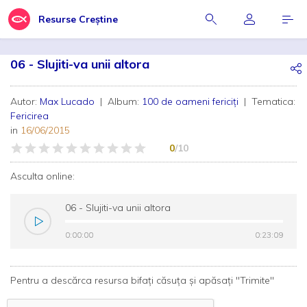
Resurse Creștine
06 - Slujiti-va unii altora
Autor:
Max Lucado
| Album:
100 de oameni fericiți
| Tematica:
Fericirea
in
16/06/2015
0
/10
Asculta online:
06 - Slujiti-va unii altora
0:00:00
0:00:00
0:23:09
0:23:09
Pentru a descărca resursa bifați căsuța și apăsați "Trimite"