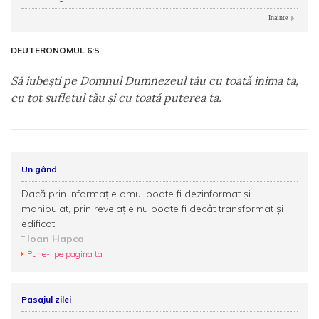
Inainte
DEUTERONOMUL 6:5
Să iubeşti pe Domnul Dumnezeul tău cu toată inima ta,
cu tot sufletul tău şi cu toată puterea ta.
Un gând
Dacă prin informație omul poate fi dezinformat și
manipulat, prin revelație nu poate fi decât transformat și
edificat.
Ioan Hapca
Pune-l pe pagina ta
Pasajul zilei