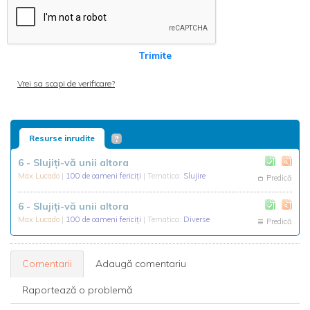
Trimite
Vrei sa scapi de verificare?
Resurse inrudite
6 - Slujiți-vă unii altora
Max Lucado
|
100 de oameni fericiți
| Tematica:
Slujire
Predică
6 - Slujiți-vă unii altora
Max Lucado
|
100 de oameni fericiți
| Tematica:
Diverse
Predică
Comentarii
Adaugă comentariu
Raportează o problemă