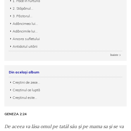
1. Pace în furtună
2. Stăpânul...
3. Păstorul...
Adâncimea lui...
Adâncimile lui...
Ancora sufletului
Antidotul uitării
Inainte
Din același album
Creștini de zece...
Creștinul ce luptă
Creștinul este...
GENEZA 2:24
De aceea va lăsa omul pe tatăl său şi pe mama sa şi se va