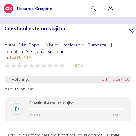
Resurse Creștine
Creștinul este un slujitor
Autor:
Cristi Popa
| Album:
Umblarea cu Dumnezeu
|
Tematica:
Atenționări și sfaturi
in
14/09/2016
0
/10
Referințe
1 Timotei 4:16
Asculta online:
Creștinul este un slujitor
0:00:00
0:00:00
0:43:30
0:43:30
Pentru a descărca resursa bifați căsuța și apăsați "Trimite"