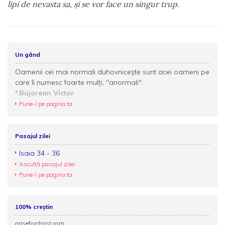
lipi de nevasta sa, şi se vor face un singur trup.
Un gând
Oamenii cei mai normali duhovniceşte sunt acei oameni pe
care îi numesc foarte mulţi, "anormali".
Bujorean Victor
Pune-l pe pagina ta
Pasajul zilei
Isaia 34 - 36
Ascultă pasajul zilei
Pune-l pe pagina ta
100% creștin
ariseforchrist.com