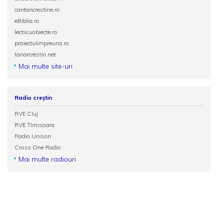
cantaricrestine.ro
eBiblia.ro
lectiicuobiecte.ro
proiectulimpreuna.ro
tanarcrestin.net
Mai multe site-uri
Radio creștin
RVE Cluj
RVE Timisoara
Radio Unison
Cross One Radio
Mai multe radiouri