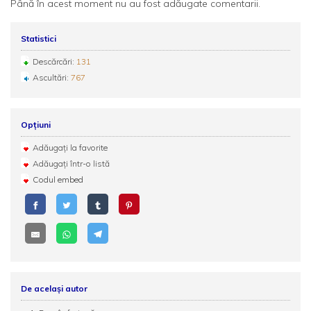
Până în acest moment nu au fost adăugate comentarii.
Statistici
Descărcări:
131
Ascultări:
767
Opțiuni
Adăugați la favorite
Adăugați într-o listă
Codul embed
De același autor