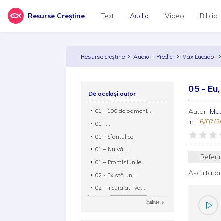
Resurse Creștine
Text
Audio
Video
Biblia
Resurse creștine
Audio
Predici
Max Lucado
05 - Eu,
De același autor
01 - 100 de oameni...
Autor:
Ma
in
16/07/2
01 -...
01 - Sfantul ce
01 – Nu vă...
Referi
01 – Promisiunile...
Asculta o
02 - Există un...
02 - Incurajati-va...
Inainte