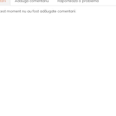
arii
Adaugă comentariu
Raportează o problemă
cest moment nu au fost adăugate comentarii.