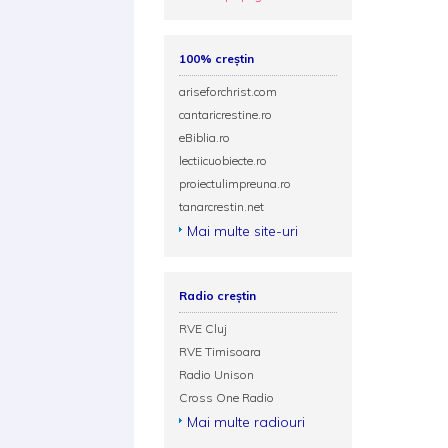
100% creștin
ariseforchrist.com
cantaricrestine.ro
eBiblia.ro
lectiicuobiecte.ro
proiectulimpreuna.ro
tanarcrestin.net
Mai multe site-uri
Radio creștin
RVE Cluj
RVE Timisoara
Radio Unison
Cross One Radio
Mai multe radiouri