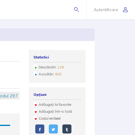
Autentificare
Statistici
Descărcări:
126
Ascultări:
603
Opțiuni
odul 29:7
Adăugați la favorite
Adăugați într-o listă
Codul embed