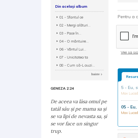
Din același album
Pentru a d
01 - Sfantul ce
02 - Mergi alături...
03 - Pace în...
04 - O mântuire...
06 - Vântul Lui...
Vrei sa sca
07 - Unicitatea ta
08 - Cum să-L auzi...
Inainte
Resurs
5 - Eu, 
GENEZA 2:24
Max Luca
De aceea va lăsa omul pe
05 - Eu,
tatăl său şi pe mama sa şi
Max Luca
se va lipi de nevasta sa, şi
se vor face un singur
trup.