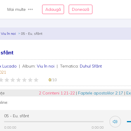
Mai multe
Adaugă
Donează
Viu în noi
05 - Eu, sfânt
 sfânt
x Lucado
| Album:
Viu în noi
| Tematica:
Duhul Sfânt
021
0
/10
nțe
2 Corinteni 1:21-22
|
Faptele apostolilor 2:17
|
Ex
nline:
05 - Eu, sfânt
0:00:00
0:00:00
0:00:00
0:00:00