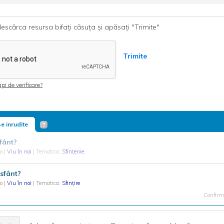
escărca resursa bifați căsuța și apăsați "Trimite"
Trimite
pi de verificare?
e inrudite
sfânt?
do
|
Viu în noi
| Tematica:
Sfințenie
 sfânt?
do
|
Viu în noi
| Tematica:
Sfințire
Confirma