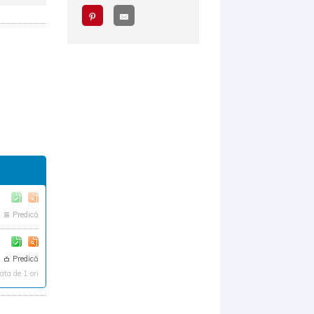
Predică
Predică
ta de 1 ori