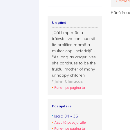
Coment
Până în a
Un gând
„Cât timp mânia
trăiește, va continua să
fie prolifica mamă a
multor copii nefericiți” -
"As long as anger lives,
she continues to be the
fruitful mother of many
unhappy children."
John Climacus
Pune-l pe pagina ta
Pasajul zilei
Isaia 34 - 36
Ascultă pasajul zilei
Pune-l pe pagina ta