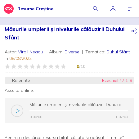
Resurse Creștine
Măsurile umplerii și nivelurile călăuzirii Duhului
Sfânt
Autor:
Virgil Neagu
| Album:
Diverse
| Tematica:
Duhul Sfânt
in
08/08/2022
0
/10
Referințe
Ezechiel 47:1-9
Asculta online:
Măsurile umplerii și nivelurile călăuzirii Duhului
Sfânt
0:00:00
0:00:00
1:07:08
1:07:08
Pentru a descărca resursa bifați căsuța și apăsați "Trimite"