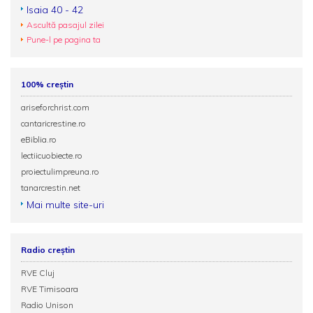
Isaia 40 - 42
Ascultă pasajul zilei
Pune-l pe pagina ta
100% creștin
ariseforchrist.com
cantaricrestine.ro
eBiblia.ro
lectiicuobiecte.ro
proiectulimpreuna.ro
tanarcrestin.net
Mai multe site-uri
Radio creștin
RVE Cluj
RVE Timisoara
Radio Unison