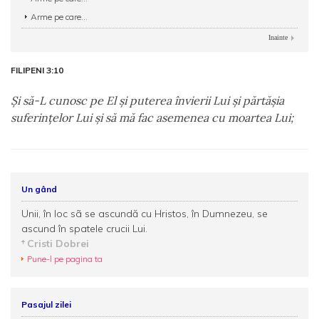
Arme pe care...
Inainte
FILIPENI 3:10
Şi să-L cunosc pe El şi puterea învierii Lui şi părtăşia
suferinţelor Lui şi să mă fac asemenea cu moartea Lui;
Un gând
Unii, în loc sã se ascundă cu Hristos, în Dumnezeu, se
ascund în spatele crucii Lui.
Cristi Dobrei
Pune-l pe pagina ta
Pasajul zilei