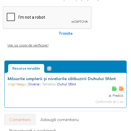
Trimite
Vrei sa scapi de verificare?
Resurse inrudite
Măsurile umplerii și nivelurile călăuzirii Duhului Sfânt
Virgil Neagu
|
Diverse
| Tematica:
Duhul Sfânt
Predică
Confirmata de 1 ori
Comentarii
Adaugă comentariu
Raportează o problemă