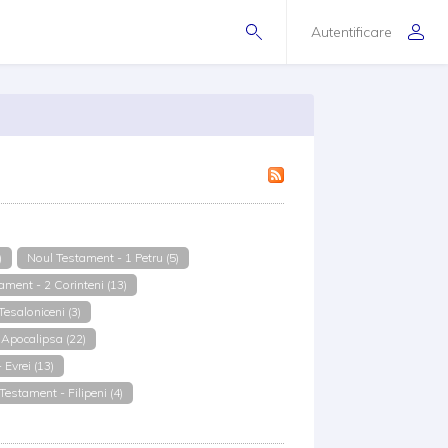
Autentificare
)
Noul Testament - 1 Petru (5)
ament - 2 Corinteni (13)
esaloniceni (3)
Apocalipsa (22)
Evrei (13)
Testament - Filipeni (4)