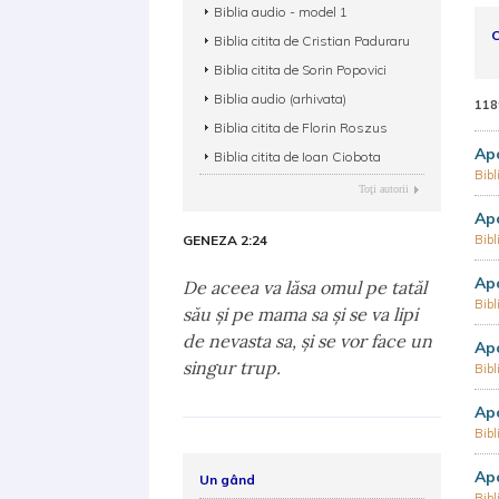
Biblia audio - model 1
C
Biblia citita de Cristian Paduraru
Biblia citita de Sorin Popovici
Biblia audio (arhivata)
118
Biblia citita de Florin Roszus
Apo
Biblia citita de Ioan Ciobota
Bibl
Toţi autorii
Apo
GENEZA 2:24
Bibl
Apo
De aceea va lăsa omul pe tatăl
Bibl
său şi pe mama sa şi se va lipi
de nevasta sa, şi se vor face un
Apo
singur trup.
Bibl
Apo
Bibl
Apo
Un gând
Bibl