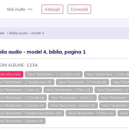
Mai multe
Adaugă
Donează
tori
Biblia audio - model 4
blia audio - model 4, biblia, pagina 1
GINI ALBUME:
1
2
3
4
ate albumele
Noul Testament - 1 Corinteni (16)
Noul Testament - 1 Ioan (5
ul Testament - 1 Tesaloniceni (5)
Noul Testament - 1 Timotei (6)
Noul Test
ul Testament - 2 Ioan (1)
Noul Testament - 2 Petru (3)
Noul Testament - 2 T
ul Testament - 2 Timotei (4)
Noul Testament - 3 Ioan (1)
Noul Testament - 
ul Testament - Coloseni (4)
Noul Testament - Efeseni (6)
Noul Testament - 
ul Testament - Faptele Apostolilor (28)
Noul Testament - Filimon (1)
Noul 
ul Testament - Galateni (6)