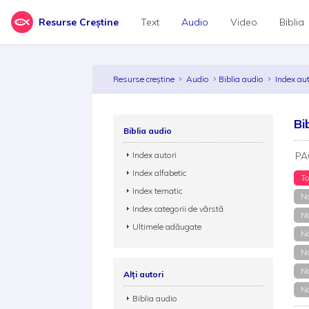
Resurse Creștine
Text
Audio
Video
Biblia
Resurse creștine
Audio
Biblia audio
Index au
Bi
Biblia audio
Index autori
PA
Index alfabetic
To
Index tematic
No
Index categorii de vârstă
No
Ultimele adăugate
No
No
No
Alți autori
No
Biblia audio