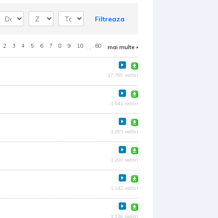
Filtreaza
2
3
4
5
6
7
8
9
10
...
60
mai multe
17.789 redări
1.541 redări
1.285 redări
1.200 redări
1.142 redări
1.138 redări