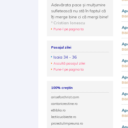
Adevărata pace și mulțumire
sufletească nu stă în faptul că
Apo
îți merge bine ci că mergi bine!
Bibl
Cristian Ionescu
Apo
Pune-l pe pagina ta
Bibl
Apo
Pasajul zilei
Bibl
Isaia 34 - 36
Apo
Ascultă pasajul zilei
Bibl
Pune-l pe pagina ta
Apo
Bibl
100% creștin
Apo
ariseforchrist.com
Bibl
cantaricrestine.ro
Apo
eBiblia.ro
Bibl
lectiicuobiecte.ro
proiectulimpreuna.ro
Apo