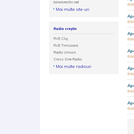
tanarcrestin.net
Bibl
Mai multe site-uri
Apo
Bibl
Radio creștin
Apo
RVE Cluj
Bibl
RVE Timisoara
Apo
Radio Unison
Bibl
Cross One Radio
Mai multe radiouri
Apo
Bibl
Apo
Bibl
Apo
Bibl