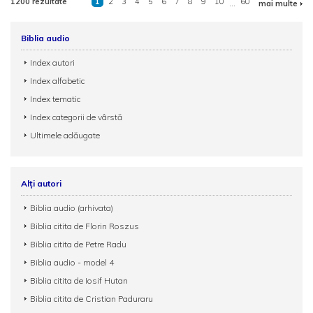
1200 rezultate
1
2
3
4
5
6
7
8
9
10
...
60
mai multe
Biblia audio
Index autori
Index alfabetic
Index tematic
Index categorii de vârstă
Ultimele adăugate
Alți autori
Biblia audio (arhivata)
Biblia citita de Florin Roszus
Biblia citita de Petre Radu
Biblia audio - model 4
Biblia citita de Iosif Hutan
Biblia citita de Cristian Paduraru