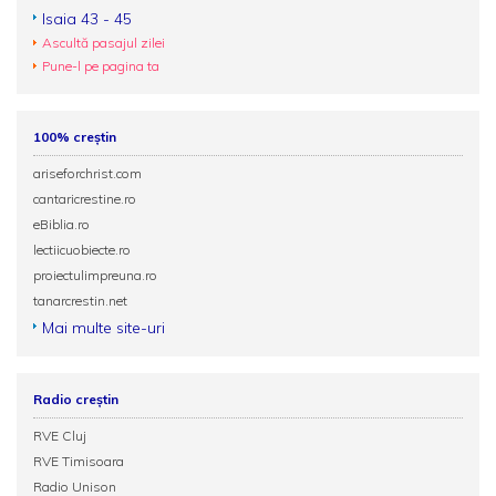
Isaia 43 - 45
Ascultă pasajul zilei
Pune-l pe pagina ta
100% creștin
ariseforchrist.com
cantaricrestine.ro
eBiblia.ro
lectiicuobiecte.ro
proiectulimpreuna.ro
tanarcrestin.net
Mai multe site-uri
Radio creștin
RVE Cluj
RVE Timisoara
Radio Unison