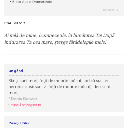
Biblia Audio Dramatizata
Toţi autorii
PSALMII 51:1
Ai milă de mine, Dumnezeule, în bunătatea Ta! După
îndurarea Ta cea mare, şterge fărădelegile mele!
Un gând
Sfinții sunt morți față de moarte (păcat), adică sunt vii;
necredincioșii sunt vii față de moarte (păcat), deci sunt
morți.
Denis Benzar
Pune-l pe pagina ta
Pasajul zilei