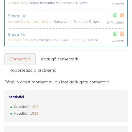
Traian Dorz
|
Cântări nemuritoare
| Tematica:
Diverse
Poezie
Slava Lui
Armonii Duhovnicesti Selectii
|
fara album
| Tematica:
Simple
Partitură
Slava Ta
Zaharia Cristina
|
Mireasma Cerului vol1
| Tematica:
Diverse
Poezie
Comentarii
Adaugă comentariu
Raportează o problemă
Până în acest moment nu au fost adăugate comentarii.
Statistici
Descărcări:
387
Ascultări:
1562