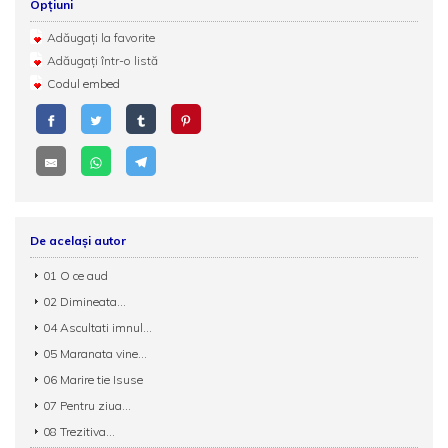
Opțiuni
Adăugați la favorite
Adăugați într-o listă
Codul embed
De același autor
01 O ce aud
02 Dimineata...
04 Ascultati imnul...
05 Maranata vine...
06 Marire tie Isuse
07 Pentru ziua...
08 Trezitiva...