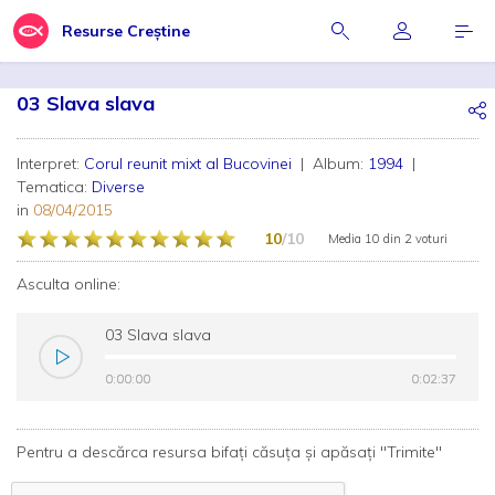
Resurse Creștine
03 Slava slava
Interpret:
Corul reunit mixt al Bucovinei
| Album:
1994
|
Tematica:
Diverse
in
08/04/2015
10
/10
Media
10
din
2 voturi
Asculta online:
03 Slava slava
0:00:00
0:00:00
0:02:37
0:02:37
Pentru a descărca resursa bifați căsuța și apăsați "Trimite"