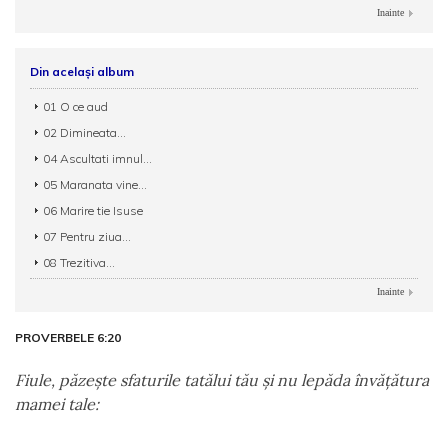
Inainte
Din același album
01 O ce aud
02 Dimineata...
04 Ascultati imnul...
05 Maranata vine...
06 Marire tie Isuse
07 Pentru ziua...
08 Trezitiva...
Inainte
PROVERBELE 6:20
Fiule, păzeşte sfaturile tatălui tău şi nu lepăda învăţătura
mamei tale: