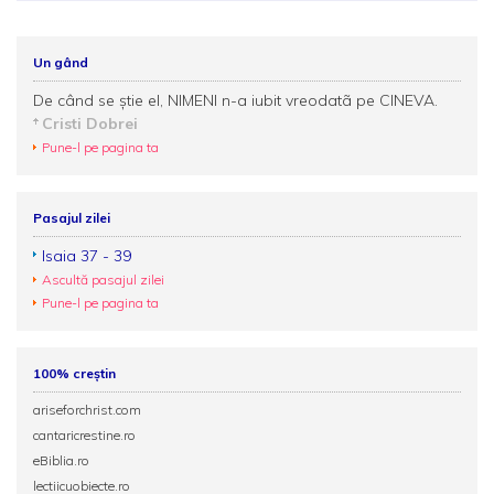
Un gând
De când se ştie el, NIMENI n-a iubit vreodatã pe CINEVA.
Cristi Dobrei
Pune-l pe pagina ta
Pasajul zilei
Isaia 37 - 39
Ascultă pasajul zilei
Pune-l pe pagina ta
100% creștin
ariseforchrist.com
cantaricrestine.ro
eBiblia.ro
lectiicuobiecte.ro