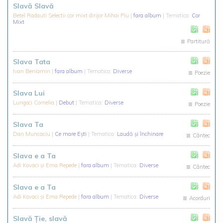
Slavă Slavă
Betel Radauti Selectii cor mixt dirijor Mihai Piu
|
fara album
| Tematica:
Cor
Mixt
Partitură
Slava Tata
Ivan Beniamin
|
fara album
| Tematica:
Diverse
Poezie
Slava Lui
Lungoci Cornelia
|
Debut
| Tematica:
Diverse
Poezie
Slava Ta
Dan Muncaciu
|
Ce mare Ești
| Tematica:
Laudă și închinare
Cântec
Slava e a Ta
Adi Kovaci și Ema Repede
|
fara album
| Tematica:
Diverse
Cântec
Slava e a Ta
Adi Kovaci și Ema Repede
|
fara album
| Tematica:
Diverse
Acorduri
Slavă Ție, slavă