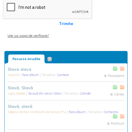
Trimite
Vrei sa scapi de verificare?
Resurse inrudite
Slava slava
Anonim
|
fara album
| Tematica:
Cantece
Powerpoint
Slavă, Slavă
Ligia_Bodea
|
Se aud din ceruri Glorii
| Tematica:
Colinde
Cântec
Slavă, slavă
Selecții cântări Orchestră de Miluță Piu
|
fara album
| Tematica:
Orchestra
Partitură