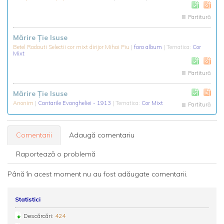
Partitură
Mărire Ție Isuse
Betel Radauti Selectii cor mixt dirijor Mihai Piu
|
fara album
| Tematica:
Cor
Mixt
Partitură
Mărire Ție Isuse
Anonim
|
Cantarile Evangheliei - 1913
| Tematica:
Cor Mixt
Partitură
Comentarii
Adaugă comentariu
Raportează o problemă
Până în acest moment nu au fost adăugate comentarii.
Statistici
Descărcări:
424