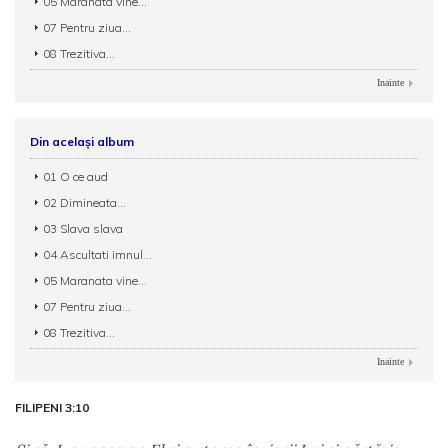
05 Maranata vine...
07 Pentru ziua...
08 Trezitiva...
Inainte
Din același album
01 O ce aud
02 Dimineata...
03 Slava slava
04 Ascultati imnul...
05 Maranata vine...
07 Pentru ziua...
08 Trezitiva...
Inainte
FILIPENI 3:10