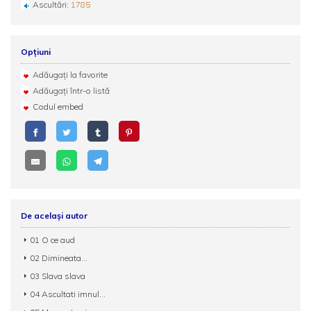
Ascultări:
1785
Opțiuni
Adăugați la favorite
Adăugați într-o listă
Codul embed
De același autor
01 O ce aud
02 Dimineata...
03 Slava slava
04 Ascultati imnul...