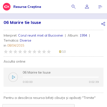
Resurse Creștine
06 Marire tie Isuse
Interpret:
Corul reunit mixt al Bucovinei
| Album:
1994
|
Tematica:
Diverse
in
08/04/2015
0
/10
Asculta online:
06 Marire tie Isuse
0:00:00
0:00:00
0:02:39
0:02:39
Pentru a descărca resursa bifați căsuța și apăsați "Trimite"