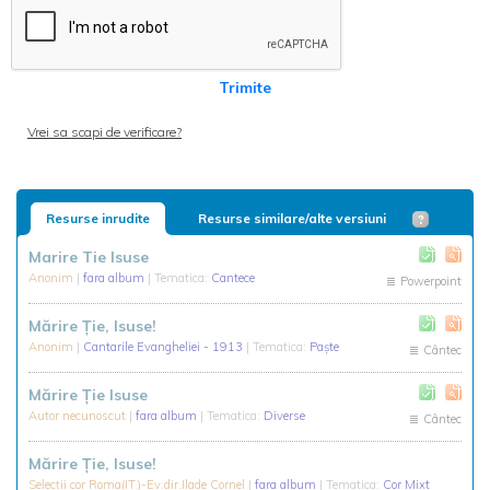
Trimite
Vrei sa scapi de verificare?
Resurse inrudite
Resurse similare/alte versiuni
Marire Tie Isuse
Anonim
|
fara album
| Tematica:
Cantece
Powerpoint
Mărire Ţie, Isuse!
Anonim
|
Cantarile Evangheliei - 1913
| Tematica:
Paște
Cântec
Mărire Ţie Isuse
Autor necunoscut
|
fara album
| Tematica:
Diverse
Cântec
Mărire Ţie, Isuse!
Selecții cor Roma(IT.)-Ev.dir.Ilade Cornel
|
fara album
| Tematica:
Cor Mixt