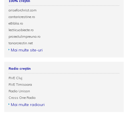
100% creștin
ariseforchrist.com
cantaricrestine.ro
eBiblia.ro
lectiicuobiecte.ro
proiectulimpreuna.ro
tanarcrestin.net
Mai multe site-uri
Radio creștin
RVE Cluj
RVE Timisoara
Radio Unison
Cross One Radio
Mai multe radiouri