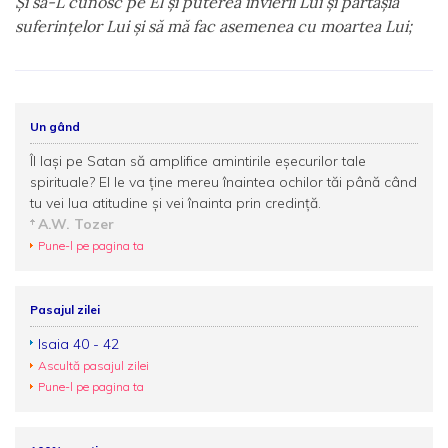
Şi să-L cunosc pe El şi puterea învierii Lui şi părtăşia
suferinţelor Lui şi să mă fac asemenea cu moartea Lui;
Un gând
Îl laşi pe Satan să amplifice amintirile eşecurilor tale
spirituale? El le va ţine mereu înaintea ochilor tăi până când
tu vei lua atitudine şi vei înainta prin credinţă.
A.W. Tozer
Pune-l pe pagina ta
Pasajul zilei
Isaia 40 - 42
Ascultă pasajul zilei
Pune-l pe pagina ta