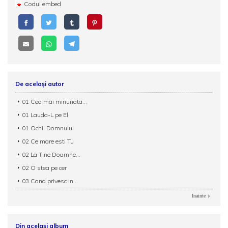
Codul embed
De același autor
01 Cea mai minunata...
01 Lauda-L pe El
01 Ochii Domnului
02 Ce mare esti Tu
02 La Tine Doamne...
02 O stea pe cer
03 Cand privesc in...
Inainte
Din același album