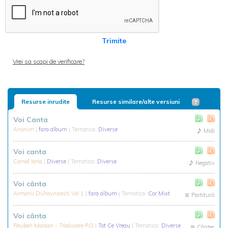
Trimite
Vrei sa scapi de verificare?
Resurse inrudite
Resurse similare/alte versiuni
Voi Canta
Anonim
|
fara album
| Tematica:
Diverse
Midi
Voi canta
Cornel Iana
|
Diverse
| Tematica:
Diverse
Negativ
Voi cânta
Armonii Duhovnicesti Vol 1
|
fara album
| Tematica:
Cor Mixt
Partitură
Voi cânta
Reuben Morgan - Traducere RO
|
Tot Ce Vreau
| Tematica:
Diverse
Cântec