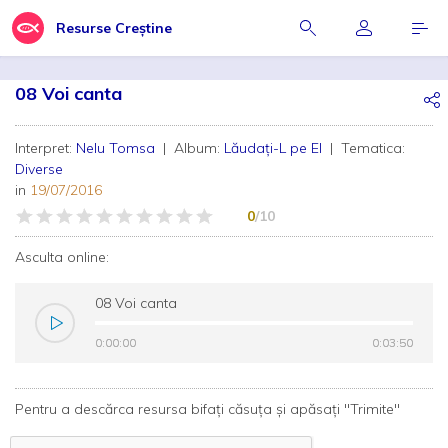
Resurse Creștine
08 Voi canta
Interpret:
Nelu Tomsa
| Album:
Lăudați-L pe El
| Tematica:
Diverse
in
19/07/2016
0
/10
Asculta online:
08 Voi canta
0:00:00
0:00:00
0:03:50
0:03:50
Pentru a descărca resursa bifați căsuța și apăsați "Trimite"