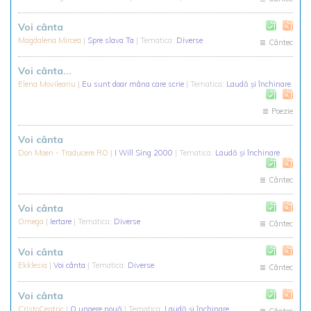
Voi cânta
Magdalena Mircea
|
Spre slava Ta
| Tematica:
Diverse
Cântec
Voi cânta...
Elena Movileanu
|
Eu sunt doar mâna care scrie
| Tematica:
Laudă și închinare
Poezie
Voi cânta
Don Moen - Traducere RO
|
I Will Sing 2000
| Tematica:
Laudă și închinare
Cântec
Voi cânta
Omega
|
Iertare
| Tematica:
Diverse
Cântec
Voi cânta
Ekklesia
|
Voi cânta
| Tematica:
Diverse
Cântec
Voi cânta
CristoCentric
|
O ungere nouă
| Tematica:
Laudă și închinare