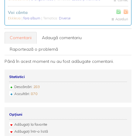
Cântec
Voi cânta
Ekklesia
|
fara album
| Tematica:
Diverse
Acorduri
Comentarii
Adaugă comentariu
Raportează o problemă
Până în acest moment nu au fost adăugate comentarii.
Statistici
Descărcări:
283
Ascultări:
870
Opțiuni
Adăugați la favorite
Adăugați într-o listă