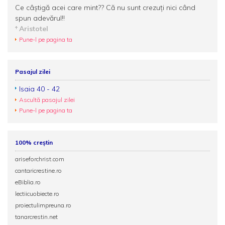
Ce câştigă acei care mint?? Că nu sunt crezuţi nici când
spun adevărul!!
Aristotel
Pune-l pe pagina ta
Pasajul zilei
Isaia 40 - 42
Ascultă pasajul zilei
Pune-l pe pagina ta
100% creștin
ariseforchrist.com
cantaricrestine.ro
eBiblia.ro
lectiicuobiecte.ro
proiectulimpreuna.ro
tanarcrestin.net