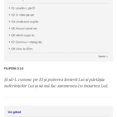
01 Lauda-L pe El
02 O stea pe cer
04 Unde esti copile
05 Atunci cand ne...
06 Veniti copii la...
07 Domnu-i steag de...
09 Vino la Elim
Inainte
FILIPENI 3:10
Şi să-L cunosc pe El şi puterea învierii Lui şi părtăşia
suferinţelor Lui şi să mă fac asemenea cu moartea Lui;
Un gând