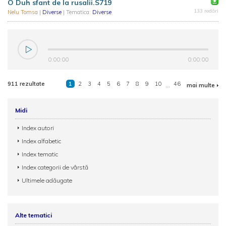
O Duh sfant de la rusalii.S719
133 redări
Nelu Tomsa
|
Diverse
| Tematica:
Diverse
0:00:00
0:00:00
911 rezultate
1
2
3
4
5
6
7
8
9
10
...
46
mai multe
Midi
Index autori
Index alfabetic
Index tematic
Index categorii de vârstă
Ultimele adăugate
Alte tematici