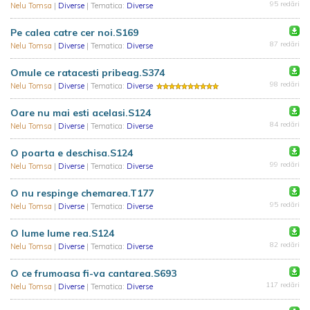
95 redări
Nelu Tomsa
|
Diverse
| Tematica:
Diverse
Pe calea catre cer noi.S169
87 redări
Nelu Tomsa
|
Diverse
| Tematica:
Diverse
Omule ce ratacesti pribeag.S374
98 redări
Nelu Tomsa
|
Diverse
| Tematica:
Diverse
Oare nu mai esti acelasi.S124
84 redări
Nelu Tomsa
|
Diverse
| Tematica:
Diverse
O poarta e deschisa.S124
99 redări
Nelu Tomsa
|
Diverse
| Tematica:
Diverse
O nu respinge chemarea.T177
95 redări
Nelu Tomsa
|
Diverse
| Tematica:
Diverse
O lume lume rea.S124
82 redări
Nelu Tomsa
|
Diverse
| Tematica:
Diverse
O ce frumoasa fi-va cantarea.S693
117 redări
Nelu Tomsa
|
Diverse
| Tematica:
Diverse