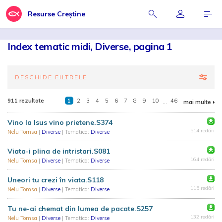
Resurse Creștine
Index tematic midi, Diverse, pagina 1
DESCHIDE FILTRELE
911 rezultate
1
2
3
4
5
6
7
8
9
10
...
46
mai multe
Vino la Isus vino prietene.S374
514 redări
Nelu Tomsa
|
Diverse
| Tematica:
Diverse
Viata-i plina de intristari.S081
164 redări
Nelu Tomsa
|
Diverse
| Tematica:
Diverse
Uneori tu crezi în viata.S118
115 redări
Nelu Tomsa
|
Diverse
| Tematica:
Diverse
Tu ne-ai chemat din lumea de pacate.S257
132 redări
Nelu Tomsa
|
Diverse
| Tematica:
Diverse