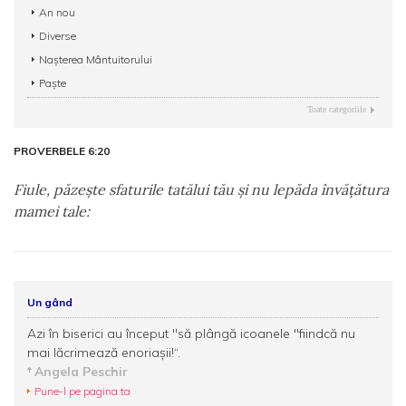
An nou
Diverse
Nașterea Mântuitorului
Paște
Toate categoriile
PROVERBELE 6:20
Fiule, păzeşte sfaturile tatălui tău şi nu lepăda învăţătura
mamei tale:
Un gând
Azi în biserici au început "să plângă icoanele "fiindcă nu
mai lăcrimează enoriașii!“.
Angela Peschir
Pune-l pe pagina ta