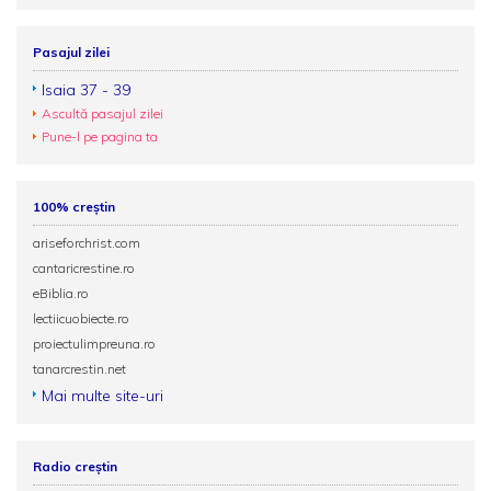
Pasajul zilei
Isaia 37 - 39
Ascultă pasajul zilei
Pune-l pe pagina ta
100% creștin
ariseforchrist.com
cantaricrestine.ro
eBiblia.ro
lectiicuobiecte.ro
proiectulimpreuna.ro
tanarcrestin.net
Mai multe site-uri
Radio creștin