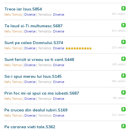
Trece iar Isus.S854
100 redări
Nelu Tomsa
|
Diverse
| Tematica:
Diverse
Te laud si-Ti multumesc.S687
101 redări
Nelu Tomsa
|
Diverse
| Tematica:
Diverse
Sunt pe calea Domnului.S374
133 redări
Nelu Tomsa
|
Diverse
| Tematica:
Diverse
Sunt fericit si vreau sa-ti cant.S448
145 redări
Nelu Tomsa
|
Diverse
| Tematica:
Diverse
Sa-i spui mereu lui Isus.S145
180 redări
Nelu Tomsa
|
Diverse
| Tematica:
Diverse
Prin foc mi-ai spui ca ma iubesti.S687
88 redări
Nelu Tomsa
|
Diverse
| Tematica:
Diverse
Pe crucea din dealul iubiri.S169
122 redări
Nelu Tomsa
|
Diverse
| Tematica:
Diverse
Pe cararea vieti tale.S362