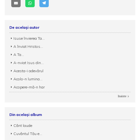
De același autor
Isuse învierea Ta...
A înviat Hristos...
A Ta...
A-nviat Isus din...
Acesta-i adevărul
Acolo-n lumina...
Acopere-mă-n har
Inainte
Din același album
Cânt laude
Cuvântul Tău e...