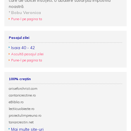
care de obicei însoțesc o abatere săvârșită împotriva
noastră.
Bobu Veronica
Pune-l pe pagina ta
Pasajul zilei
Isaia 40 - 42
Ascultă pasajul zilei
Pune-l pe pagina ta
100% creștin
ariseforchrist.com
cantaricrestine.ro
eBiblia.ro
lectiicuobiecte.ro
proiectulimpreuna.ro
tanarcrestin.net
Mai multe site-uri