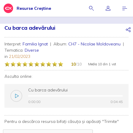
Resurse Creștine
Cu barca adevărului
Interpret:
Familia Ignat
| Album:
CH7 - Nicolae Moldoveanu
|
Tematica:
Diverse
in
21/02/2023
10
/10
Media
10
din
1 vot
Asculta online:
Cu barca adevărului
0:00:00
0:00:00
0:04:45
0:04:45
Pentru a descărca resursa bifați căsuța și apăsați "Trimite"