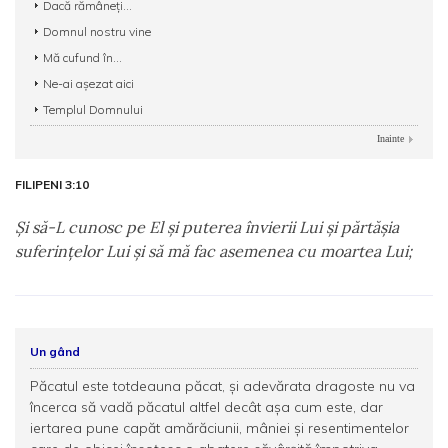
Dacă rămâneți...
Domnul nostru vine
Mă cufund în...
Ne-ai așezat aici
Templul Domnului
Inainte
FILIPENI 3:10
Şi să-L cunosc pe El şi puterea învierii Lui şi părtăşia
suferinţelor Lui şi să mă fac asemenea cu moartea Lui;
Un gând
Păcatul este totdeauna păcat, și adevărata dragoste nu va
încerca să vadă păcatul altfel decât așa cum este, dar
iertarea pune capăt amărăciunii, mâniei și resentimentelor