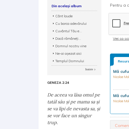
Pentru a d
Din același album
Cânt laude
Cu barca adevărului
Cuvântul Tău e...
Dacă rămâneți...
Vrei sa sca
Domnul nostru vine
Ne-ai așezat aici
Templul Domnului
Resurs
Inainte
Mă cufu
Nicolae M
GENEZA 2:24
De aceea va lăsa omul pe
Mă cufu
tatăl său şi pe mama sa şi
Nicolae M
se va lipi de nevasta sa, şi
se vor face un singur
trup.
Coment