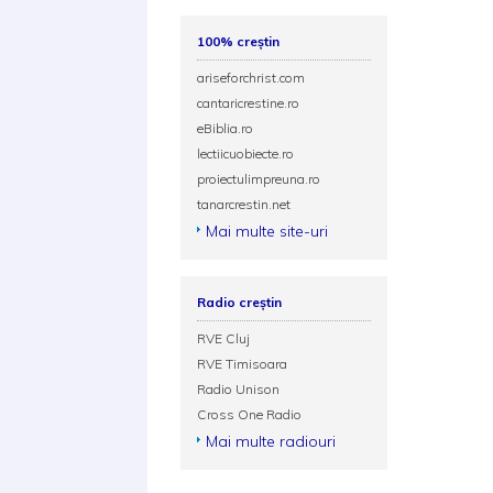
100% creștin
ariseforchrist.com
cantaricrestine.ro
eBiblia.ro
lectiicuobiecte.ro
proiectulimpreuna.ro
tanarcrestin.net
Mai multe site-uri
Radio creștin
RVE Cluj
RVE Timisoara
Radio Unison
Cross One Radio
Mai multe radiouri