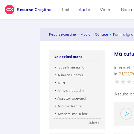
Resurse Creștine
Text
Audio
Video
Biblia
Resurse creștine
Audio
Cântece
Familia Igna
Mă cufu
De același autor
Isuse învierea Ta...
Interpret:
in
21/02/2
A înviat Hristos...
A Ta...
A-nviat Isus din...
Asculta o
Acesta-i adevărul
Acolo-n lumina...
Acopere-mă-n har
Inainte