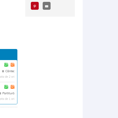
Cântec
ta de 2 ori
Partitură
ta de 1 ori