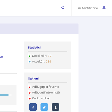
Autentificare
Statistici
Descărcări:
79
se
Ascultări:
239
Opțiuni
Adăugați la favorite
Adăugați într-o listă
Codul embed