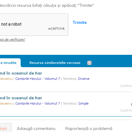
escărca resursa bifați căsuța și apăsați "Trimite"
Trimite
pi de verificare?
e inrudite
Resurse similare/alte versiuni
nd în oceanul de har
oldoveanu
|
Cantarile Harului - Volumul 7
| Tematica:
Diverse
Confirma
nd în oceanul de har
oldoveanu
|
Cantarile Harului - Volumul 7
| Tematica:
Simple
Confirma
arii
Adaugă comentariu
Raportează o problemă