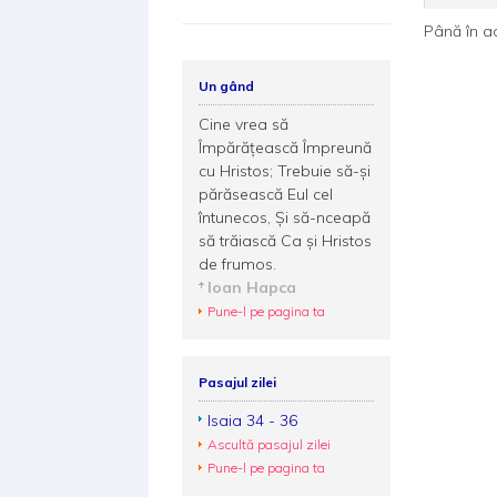
Până în a
Un gând
Cine vrea să
Împărățească Împreună
cu Hristos; Trebuie să-și
părăsească Eul cel
întunecos, Și să-nceapă
să trăiască Ca și Hristos
de frumos.
Ioan Hapca
Pune-l pe pagina ta
Pasajul zilei
Isaia 34 - 36
Ascultă pasajul zilei
Pune-l pe pagina ta