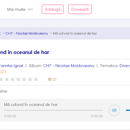
Mai multe
Adaugă
Donează
t
CH7 - Nicolae Moldoveanu
Mă cufund în oceanul de har
nd în oceanul de har
Familia Ignat
| Album:
CH7 - Nicolae Moldoveanu
| Tematica:
Diver
023
0
/10
nline:
Mă cufund în oceanul de har
0:00:00
0:00:00
0:00:00
0:00:00