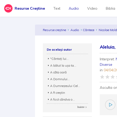
Resurse Creștine
Text
Audio
Video
Biblia
Resurse creștine
Audio
Cântece
Nicolae Mol
Aleluia
De același autor
"Cântați lui...
Interpret:
Diverse
A bătut la uşa ta...
in
04/04/2
A câta oară
A Domnului...
A Dumnezeului Cel...
Asculta o
A fi creștin
A fost cândva o...
Inainte