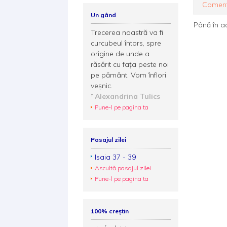
Coment
Un gând
Până în a
Trecerea noastră va fi
curcubeul întors, spre
origine de unde a
răsărit cu fața peste noi
pe pământ. Vom înflori
veșnic.
Alexandrina Tulics
Pune-l pe pagina ta
Pasajul zilei
Isaia 37 - 39
Ascultă pasajul zilei
Pune-l pe pagina ta
100% creștin