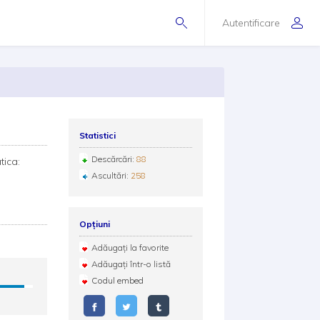
Autentificare
Statistici
Descărcări:
88
ica:
Ascultări:
258
Opțiuni
Adăugați la favorite
Adăugați într-o listă
Codul embed