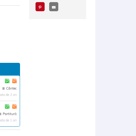
Cântec
ta de 2 ori
Partitură
ta de 1 ori