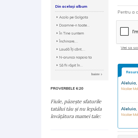
Din același album
Pentru a d
Acolo pe Golgota
Doamne-n toate...
În Tine suntem
Închinare,...
Vrei sa sca
Laudă Îți cânt,...
N-arunca napoia ta
Să fii răpit în...
Resurs
Inainte
Aleluia
PROVERBELE 6:20
Nicolae M
Fiule, păzeşte sfaturile
tatălui tău şi nu lepăda
Aleluia
Nicolae M
învăţătura mamei tale: