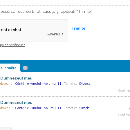
escărca resursa bifați căsuța și apăsați "Trimite"
Trimite
pi de verificare?
e inrudite
, Dumnezeul meu
oldoveanu
|
Cântările Harului - Volumul 11
| Tematica:
Diverse
Confirma
, Dumnezeul meu
oldoveanu
|
Cântările Harului - Volumul 11
| Tematica:
Simple
Confirma