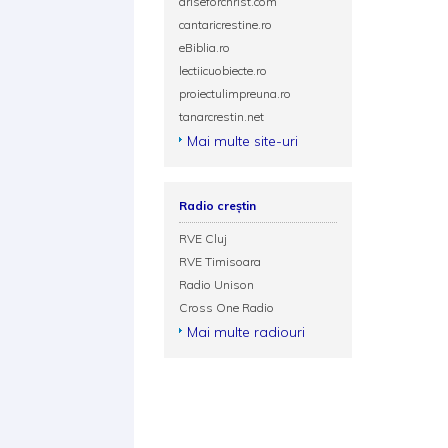
ariseforchrist.com
cantaricrestine.ro
eBiblia.ro
lectiicuobiecte.ro
proiectulimpreuna.ro
tanarcrestin.net
Mai multe site-uri
Radio creștin
RVE Cluj
RVE Timisoara
Radio Unison
Cross One Radio
Mai multe radiouri