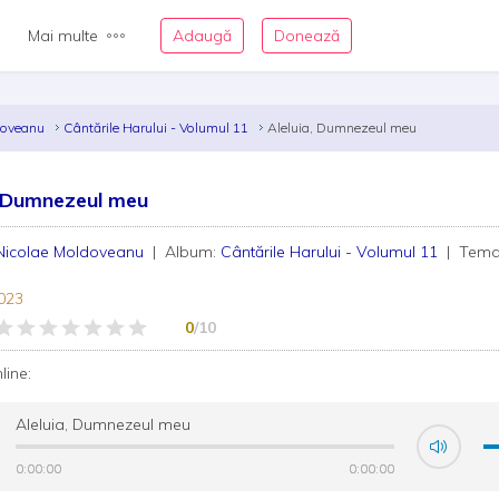
Mai multe
Adaugă
Donează
doveanu
Cântările Harului - Volumul 11
Aleluia, Dumnezeul meu
, Dumnezeul meu
Nicolae Moldoveanu
| Album:
Cântările Harului - Volumul 11
| Temat
023
0
/10
nline:
Aleluia, Dumnezeul meu
0:00:00
0:00:00
0:00:00
0:00:00