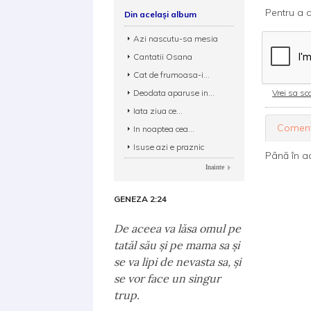
Pentru a d
Din același album
Azi nascutu-sa mesia
Cantatii Osana
Cat de frumoasa-i...
Deodata aparuse in...
Vrei sa sca
Iata ziua ce...
Coment
In noaptea cea...
Isuse azi e praznic
Până în a
Inainte
GENEZA 2:24
De aceea va lăsa omul pe
tatăl său şi pe mama sa şi
se va lipi de nevasta sa, şi
se vor face un singur
trup.