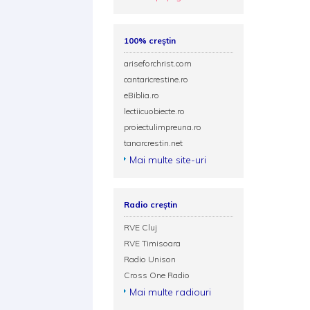
100% creștin
ariseforchrist.com
cantaricrestine.ro
eBiblia.ro
lectiicuobiecte.ro
proiectulimpreuna.ro
tanarcrestin.net
Mai multe site-uri
Radio creștin
RVE Cluj
RVE Timisoara
Radio Unison
Cross One Radio
Mai multe radiouri