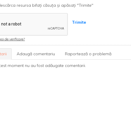
escărca resursa bifați căsuța și apăsați "Trimite"
Trimite
pi de verificare?
arii
Adaugă comentariu
Raportează o problemă
cest moment nu au fost adăugate comentarii.