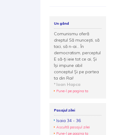
Un gând
Comunismu oferă
dreptul Să muncești, să
taci, să n-ai... În
democratism, perceptul
E să-ți ieie tot ce ai, Și
își impune abil
conceptul Și pe partea
ta din Rai!
Ioan Hapca
Pune-l pe pagina ta
Pasajul zilei
Isaia 34 - 36
Ascultă pasajul zilei
Pune-l pe pagina ta