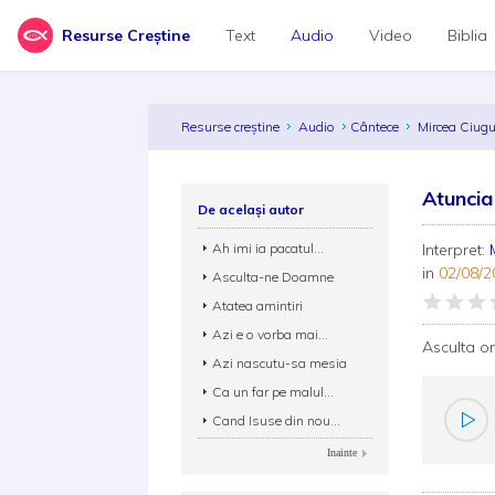
Resurse Creștine
Text
Audio
Video
Biblia
Resurse creștine
Audio
Cântece
Mircea Ciu
Atuncia
De același autor
Ah imi ia pacatul...
Interpret:
in
02/08/2
Asculta-ne Doamne
Atatea amintiri
Azi e o vorba mai...
Asculta o
Azi nascutu-sa mesia
Ca un far pe malul...
Cand Isuse din nou...
Inainte