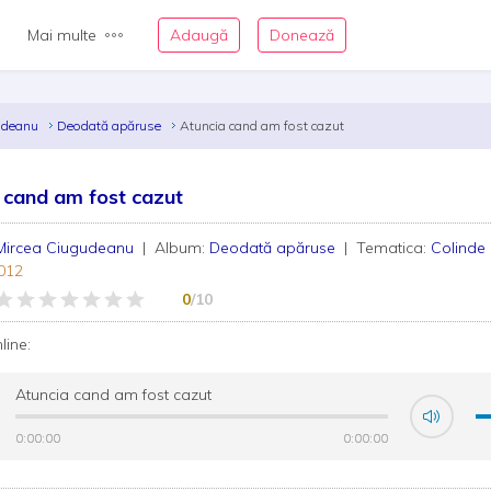
Mai multe
Adaugă
Donează
gudeanu
Deodată apăruse
Atuncia cand am fost cazut
 cand am fost cazut
Mircea Ciugudeanu
| Album:
Deodată apăruse
| Tematica:
Colinde
012
0
/10
nline:
Atuncia cand am fost cazut
0:00:00
0:00:00
0:00:00
0:00:00