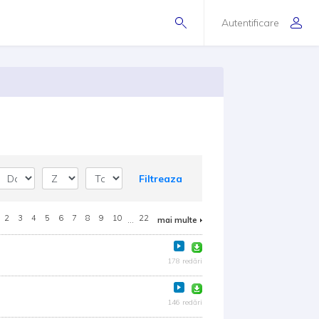
Autentificare
Filtreaza
2
3
4
5
6
7
8
9
10
...
22
mai multe
178 redări
146 redări