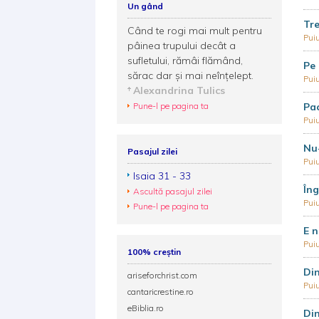
Un gând
Tre
Când te rogi mai mult pentru
Puiu
pâinea trupului decât a
sufletului, rămâi flămând,
Pe 
sărac dar şi mai neînţelept.
Puiu
Alexandrina Tulics
Pune-l pe pagina ta
Pac
Puiu
Nu-
Pasajul zilei
Puiu
Isaia 31 - 33
Îng
Ascultă pasajul zilei
Puiu
Pune-l pe pagina ta
E n
Puiu
100% creștin
Din
ariseforchrist.com
Puiu
cantaricrestine.ro
eBiblia.ro
Din