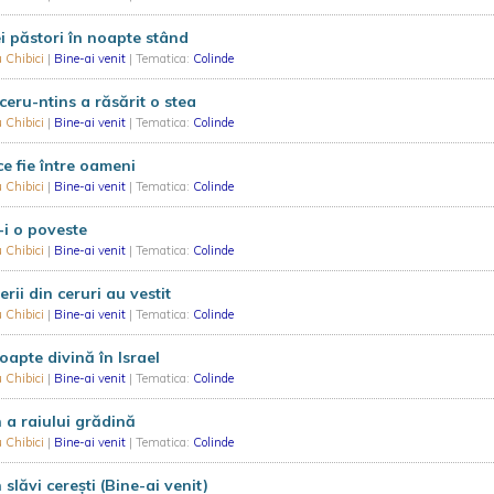
i păstori în noapte stând
 Chibici
|
Bine-ai venit
| Tematica:
Colinde
ceru-ntins a răsărit o stea
 Chibici
|
Bine-ai venit
| Tematica:
Colinde
e fie între oameni
 Chibici
|
Bine-ai venit
| Tematica:
Colinde
i o poveste
 Chibici
|
Bine-ai venit
| Tematica:
Colinde
erii din ceruri au vestit
 Chibici
|
Bine-ai venit
| Tematica:
Colinde
oapte divină în Israel
 Chibici
|
Bine-ai venit
| Tematica:
Colinde
 a raiului grădină
 Chibici
|
Bine-ai venit
| Tematica:
Colinde
 slăvi cerești (Bine-ai venit)