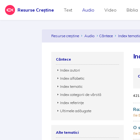
Resurse Creștine
Text
Audio
Video
Biblia
Resurse creștine
Audio
Cântece
Index temati
In
Cântece
Index autori
C
Index alfabetic
Index tematic
Index categorii de vârstă
421
Index referințe
Ra
Ultimele adăugate
Ilie
O s
Alte tematici
Ilie