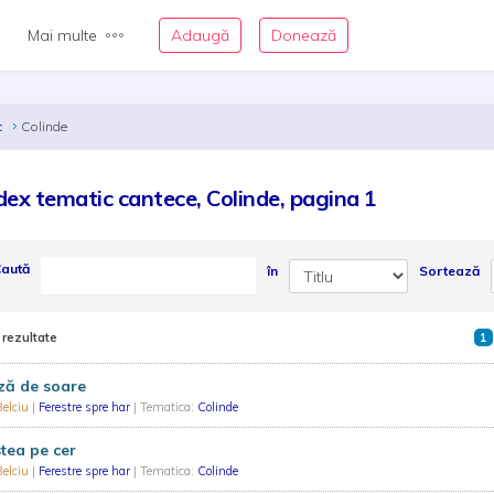
Mai multe
Adaugă
Donează
c
Colinde
dex tematic cantece, Colinde, pagina 1
aută
în
Sortează
 rezultate
1
ză de soare
 Belciu
|
Ferestre spre har
| Tematica:
Colinde
tea pe cer
 Belciu
|
Ferestre spre har
| Tematica:
Colinde