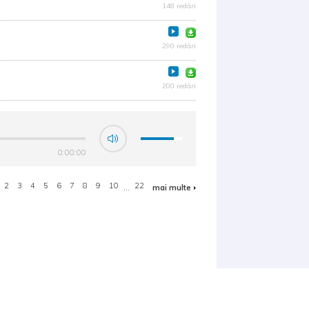
148 redări
290 redări
200 redări
0:00:00
2
3
4
5
6
7
8
9
10
...
22
mai multe