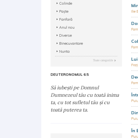
Colinde
Mi
Paște
Ilie
Fanfară
Dor
Anul nou
Fami
Diverse
Co
Binecuvantare
Fami
Nunta
Lu
Toate categoriile
Fraț
DEUTERONOMUL 6:5
Deo
Fami
Să iubeşti pe Domnul
Dumnezeul tău cu toată inima
Înt
Puiu
ta, cu tot sufletul tău şi cu
toată puterea ta.
Din
Puiu
În 
Puiu