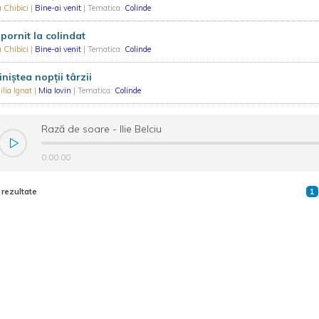
 Chibici
|
Bine-ai venit
| Tematica:
Colinde
pornit la colindat
 Chibici
|
Bine-ai venit
| Tematica:
Colinde
liniștea nopții târzii
lia Ignat
|
Mia Iovin
| Tematica:
Colinde
Rază de soare - Ilie Belciu
0:00:00
 rezultate
1