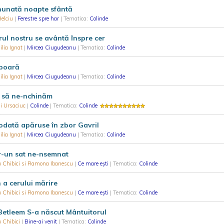
nunată noapte sfântă
 Belciu
|
Ferestre spre har
| Tematica:
Colinde
ul nostru se avântă înspre cer
lia Ignat
|
Mircea Ciugudeanu
| Tematica:
Colinde
boară
lia Ignat
|
Mircea Ciugudeanu
| Tematica:
Colinde
i să ne-nchinăm
ii Ursaciuc
|
Colinde
| Tematica:
Colinde
dată apăruse în zbor Gavril
lia Ignat
|
Mircea Ciugudeanu
| Tematica:
Colinde
r-un sat ne-nsemnat
 Chibici si Ramona Ibanescu
|
Ce mare ești
| Tematica:
Colinde
 a cerului mărire
 Chibici si Ramona Ibanescu
|
Ce mare ești
| Tematica:
Colinde
Betleem S-a născut Mântuitorul
 Chibici
|
Bine-ai venit
| Tematica:
Colinde