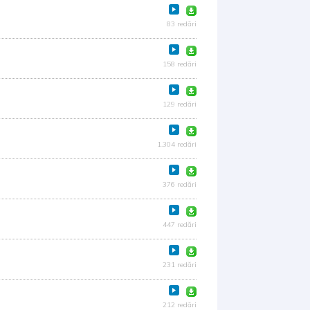
83 redări
158 redări
129 redări
1.304 redări
376 redări
447 redări
231 redări
212 redări