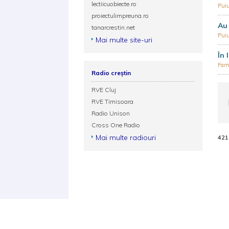
lectiicuobiecte.ro
Puiu
proiectulimpreuna.ro
Au 
tanarcrestin.net
Puiu
Mai multe site-uri
În 
Fami
Radio creștin
RVE Cluj
RVE Timisoara
Radio Unison
Cross One Radio
Mai multe radiouri
421