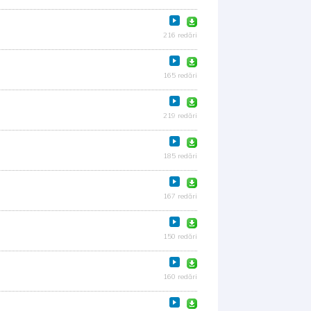
216 redări
165 redări
219 redări
185 redări
167 redări
150 redări
160 redări