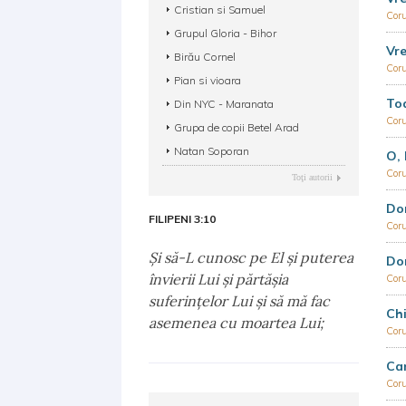
Cristian si Samuel
Coru
Grupul Gloria - Bihor
Vre
Birău Cornel
Coru
Pian si vioara
Toa
Din NYC - Maranata
Coru
Grupa de copii Betel Arad
Natan Soporan
O, 
Coru
Toţi autorii
Do
FILIPENI 3:10
Coru
Şi să-L cunosc pe El şi puterea
Do
învierii Lui şi părtăşia
Coru
suferinţelor Lui şi să mă fac
Chi
asemenea cu moartea Lui;
Coru
Ca
Coru