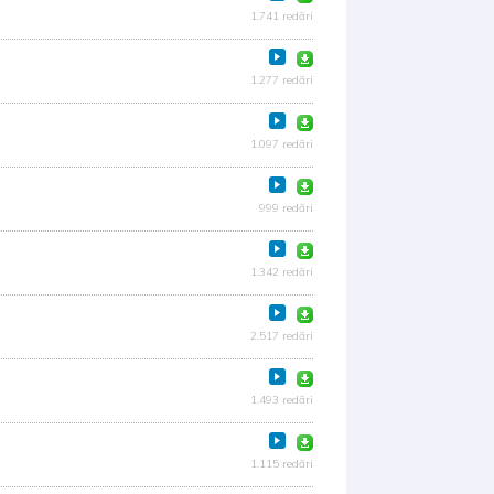
1.741 redări
1.277 redări
1.097 redări
999 redări
1.342 redări
2.517 redări
1.493 redări
1.115 redări