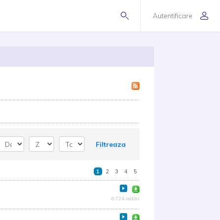
Autentificare
Filtreaza
1
2
3
4
5
6.724 redări