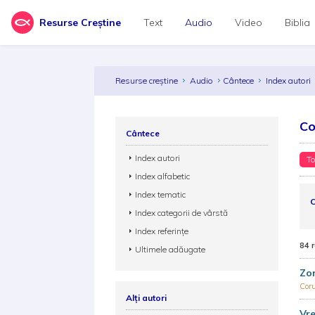
Resurse Creștine
Text
Audio
Video
Biblia
Resurse creștine
Audio
Cântece
Index autori
Co
Cântece
Index autori
To
Index alfabetic
Index tematic
C
Index categorii de vârstă
Index referințe
84 
Ultimele adăugate
Zor
Coru
Alți autori
Vre