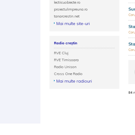
lectiicuobiecte.ro
Sun
proiectulimpreuna.ro
Coru
tanarcrestin.net
Mai multe site-uri
Sta
Coru
Radio creștin
Sta
Coru
RVE Cluj
RVE Timisoara
Radio Unison
Cross One Radio
Mai multe radiouri
84 