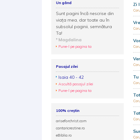
Un gând
Zi 
Coru
Sunt pagini încă nescrise din
viaţa mea, dar toate au în
Vre
subsolul paginii, semnătura
Coru
Ta!
Magdalina
Vo
Pune-l pe pagina ta
Coru
Ven
Coru
Pasajul zilei
Tu 
Isaia 40 - 42
Coru
Ascultă pasajul zilei
Pune-l pe pagina ta
Tot
Coru
100% creștin
Tat
Coru
ariseforchrist.com
cantaricrestine.ro
Sun
eBiblia.ro
Coru