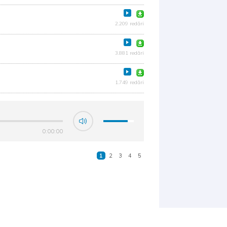
2.209 redări
3.881 redări
1.749 redări
0:00:00
1
2
3
4
5