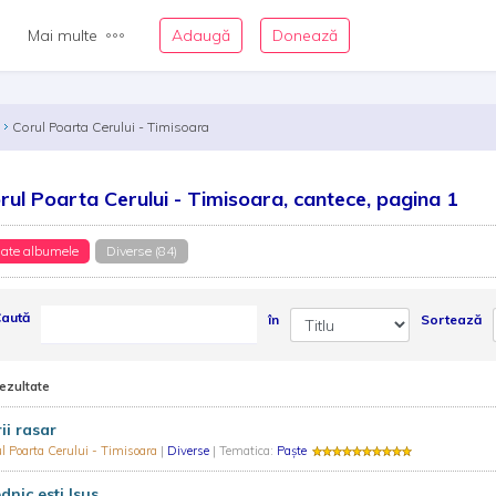
Mai multe
Adaugă
Donează
Corul Poarta Cerului - Timisoara
rul Poarta Cerului - Timisoara, cantece, pagina 1
ate albumele
Diverse (84)
aută
în
Sortează
rezultate
ii rasar
l Poarta Cerului - Timisoara
|
Diverse
| Tematica:
Paște
dnic esti Isus