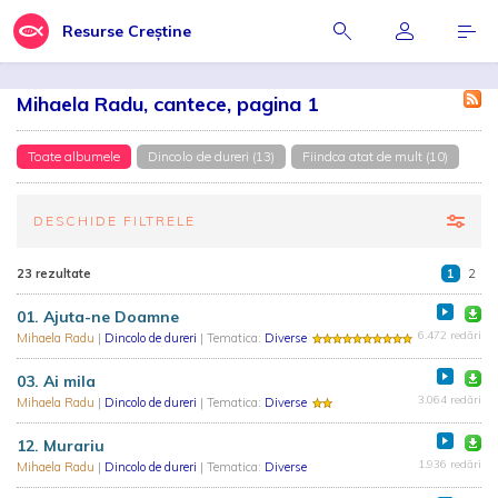
Resurse Creștine
Mihaela Radu, cantece, pagina 1
Toate albumele
Dincolo de dureri (13)
Fiindca atat de mult (10)
DESCHIDE FILTRELE
23 rezultate
1
2
01. Ajuta-ne Doamne
6.472 redări
Mihaela Radu
|
Dincolo de dureri
| Tematica:
Diverse
03. Ai mila
3.064 redări
Mihaela Radu
|
Dincolo de dureri
| Tematica:
Diverse
12. Murariu
1.936 redări
Mihaela Radu
|
Dincolo de dureri
| Tematica:
Diverse