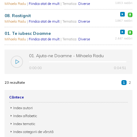
1.893 redări
Mihaela Radu
|
Fiindca atat de mult
| Tematica:
Diverse
08. Rastignit
1.867 redări
Mihaela Radu
|
Fiindca atat de mult
| Tematica:
Diverse
01. Te iubesc Doamne
2.447 redări
Mihaela Radu
|
Fiindca atat de mult
| Tematica:
Diverse
01. Ajuta-ne Doamne - Mihaela Radu
0:00:00
0:04:51
23 rezultate
1
2
Cântece
Index autori
Index alfabetic
Index tematic
Index categorii de vârstă