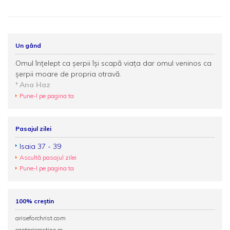
Un gând
Omul înțelept ca șerpii își scapă viața dar omul veninos ca
șerpii moare de propria otravă.
Ana Haz
Pune-l pe pagina ta
Pasajul zilei
Isaia 37 - 39
Ascultă pasajul zilei
Pune-l pe pagina ta
100% creștin
ariseforchrist.com
cantaricrestine.ro