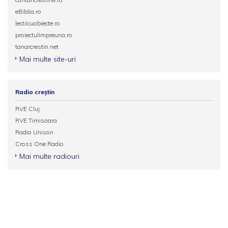
eBiblia.ro
lectiicuobiecte.ro
proiectulimpreuna.ro
tanarcrestin.net
Mai multe site-uri
Radio creștin
RVE Cluj
RVE Timisoara
Radio Unison
Cross One Radio
Mai multe radiouri