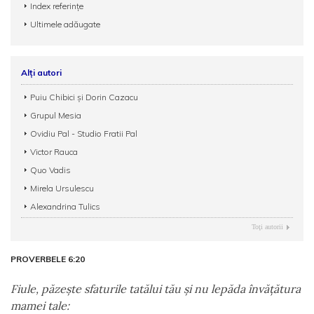
Index referințe
Ultimele adăugate
Alți autori
Puiu Chibici și Dorin Cazacu
Grupul Mesia
Ovidiu Pal - Studio Fratii Pal
Victor Rauca
Quo Vadis
Mirela Ursulescu
Alexandrina Tulics
Toţi autorii
PROVERBELE 6:20
Fiule, păzeşte sfaturile tatălui tău şi nu lepăda învăţătura
mamei tale: