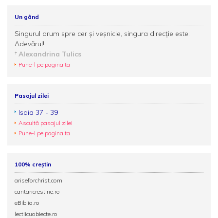
Un gând
Singurul drum spre cer și veșnicie, singura direcție este:
Adevărul!
Alexandrina Tulics
Pune-l pe pagina ta
Pasajul zilei
Isaia 37 - 39
Ascultă pasajul zilei
Pune-l pe pagina ta
100% creștin
ariseforchrist.com
cantaricrestine.ro
eBiblia.ro
lectiicuobiecte.ro