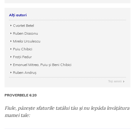
Alți autori
Cvartet Betel
Ruben Diaconu
Mirela Ursulescu
Puiu Chibici
Fraţii Fedur
Emanuel Mitrea, Puiu și Beni Chibici
Ruben Andruș
Toţi autorii
PROVERBELE 6:20
Fiule, păzeşte sfaturile tatălui tău şi nu lepăda învăţătura
mamei tale: