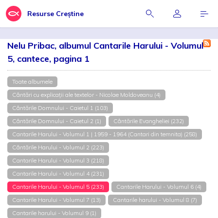
Resurse Creștine
Nelu Pribac, albumul Cantarile Harului - Volumul
5, cantece, pagina 1
Toate albumele
Cântări cu explicații ale textelor - Nicolae Moldoveanu (4)
Cântările Domnului - Caietul 1 (103)
Cântările Domnului - Caietul 2 (1)
Cântările Evangheliei (232)
Cantarile Harului - Volumul 1 | 1959 - 1964 (Cantari din temnita) (258)
Cântările Harului - Volumul 2 (223)
Cantarile Harului - Volumul 3 (218)
Cantarile Harului - Volumul 4 (231)
Cantarile Harului - Volumul 5 (233)
Cantarile Harului - Volumul 6 (4)
Cantarile Harului - Volumul 7 (13)
Cantarile harului - Volumul 8 (7)
Cantarile harului - Volumul 9 (1)