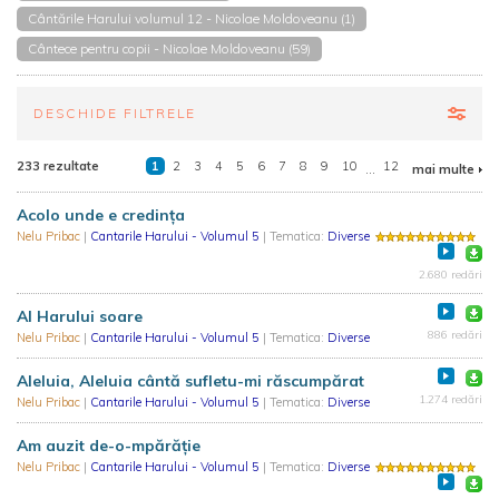
Cântările Harului volumul 12 - Nicolae Moldoveanu (1)
Cântece pentru copii - Nicolae Moldoveanu (59)
DESCHIDE FILTRELE
233 rezultate
1
2
3
4
5
6
7
8
9
10
...
12
mai multe
Acolo unde e credința
Nelu Pribac
|
Cantarile Harului - Volumul 5
| Tematica:
Diverse
2.680 redări
Al Harului soare
886 redări
Nelu Pribac
|
Cantarile Harului - Volumul 5
| Tematica:
Diverse
Aleluia, Aleluia cântă sufletu-mi răscumpărat
1.274 redări
Nelu Pribac
|
Cantarile Harului - Volumul 5
| Tematica:
Diverse
Am auzit de-o-mpărăție
Nelu Pribac
|
Cantarile Harului - Volumul 5
| Tematica:
Diverse