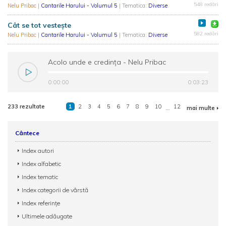
548 redări
Nelu Pribac
|
Cantarile Harului - Volumul 5
| Tematica:
Diverse
Cât se tot vestește
582 redări
Nelu Pribac
|
Cantarile Harului - Volumul 5
| Tematica:
Diverse
Acolo unde e credința - Nelu Pribac
0:00:00
0:03:23
233 rezultate
1
2
3
4
5
6
7
8
9
10
...
12
mai multe
Cântece
Index autori
Index alfabetic
Index tematic
Index categorii de vârstă
Index referințe
Ultimele adăugate