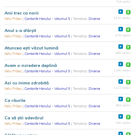
754 redări
Anii trec ca norii
1.610 redări
Nelu Pribac
|
Cantarile Harului - Volumul 5
| Tematica:
Diverse
Anul s-a sfârșit
878 redări
Nelu Pribac
|
Cantarile Harului - Volumul 5
| Tematica:
Diverse
Atuncea ești văzut lumină
888 redări
Nelu Pribac
|
Cantarile Harului - Volumul 5
| Tematica:
Diverse
Avem o-ncredere deplină
1.206 redări
Nelu Pribac
|
Cantarile Harului - Volumul 5
| Tematica:
Diverse
Azi cu inima zdrobită
1.111 redări
Nelu Pribac
|
Cantarile Harului - Volumul 5
| Tematica:
Diverse
Ca râurile
485 redări
Nelu Pribac
|
Cantarile Harului - Volumul 5
| Tematica:
Diverse
Ca să știi adevărul
526 redări
Nelu Pribac
|
Cantarile Harului - Volumul 5
| Tematica:
Diverse