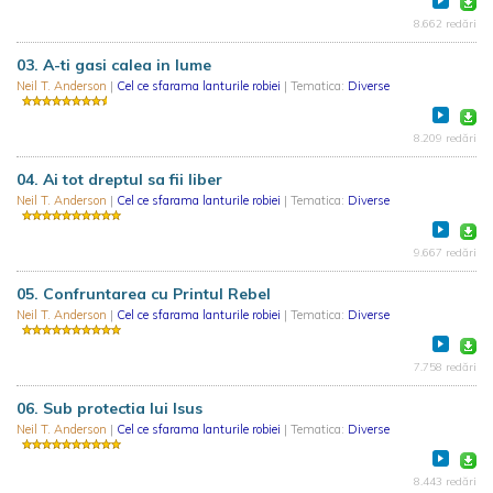
8.662 redări
03. A-ti gasi calea in lume
Neil T. Anderson
|
Cel ce sfarama lanturile robiei
| Tematica:
Diverse
8.209 redări
04. Ai tot dreptul sa fii liber
Neil T. Anderson
|
Cel ce sfarama lanturile robiei
| Tematica:
Diverse
9.667 redări
05. Confruntarea cu Printul Rebel
Neil T. Anderson
|
Cel ce sfarama lanturile robiei
| Tematica:
Diverse
7.758 redări
06. Sub protectia lui Isus
Neil T. Anderson
|
Cel ce sfarama lanturile robiei
| Tematica:
Diverse
8.443 redări