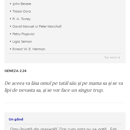
John Bevere
Traian Dorz
R. A. Torrey
David Manuel si Peter Marshall
Petru Popovici
Ligia Seman
Ernest W. E. Herman
Toţi autorii
GENEZA 2:24
De aceea va lăsa omul pe tatăl său şi pe mama sa şi se va
lipi de nevasta sa, şi se vor face un singur trup.
Un gând
„Omu învață din greșeală” Dar cum asta nu se gată... Ești