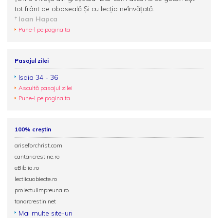
tot frânt de oboseală Și cu lecția neînvățată.
Ioan Hapca
Pune-l pe pagina ta
Pasajul zilei
Isaia 34 - 36
Ascultă pasajul zilei
Pune-l pe pagina ta
100% creștin
ariseforchrist.com
cantaricrestine.ro
eBiblia.ro
lectiicuobiecte.ro
proiectulimpreuna.ro
tanarcrestin.net
Mai multe site-uri