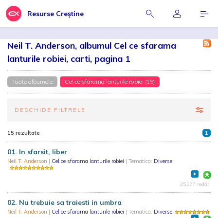
Resurse Creștine
Neil T. Anderson, albumul Cel ce sfarama
lanturile robiei, carti, pagina 1
Toate albumele
Cel ce sfarama lanturile robiei (15)
DESCHIDE FILTRELE
15 rezultate
1
01. In sfarsit, liber
Neil T. Anderson
|
Cel ce sfarama lanturile robiei
| Tematica:
Diverse
25.377 redări
02. Nu trebuie sa traiesti in umbra
Neil T. Anderson
|
Cel ce sfarama lanturile robiei
| Tematica:
Diverse