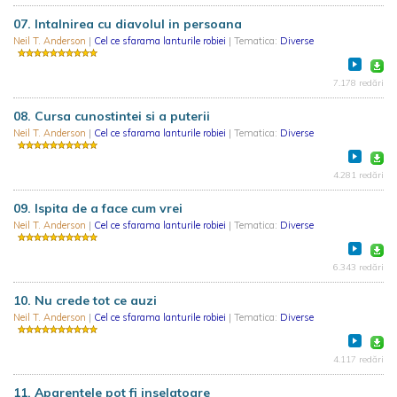
07. Intalnirea cu diavolul in persoana
Neil T. Anderson
|
Cel ce sfarama lanturile robiei
| Tematica:
Diverse
7.178 redări
08. Cursa cunostintei si a puterii
Neil T. Anderson
|
Cel ce sfarama lanturile robiei
| Tematica:
Diverse
4.281 redări
09. Ispita de a face cum vrei
Neil T. Anderson
|
Cel ce sfarama lanturile robiei
| Tematica:
Diverse
6.343 redări
10. Nu crede tot ce auzi
Neil T. Anderson
|
Cel ce sfarama lanturile robiei
| Tematica:
Diverse
4.117 redări
11. Aparentele pot fi inselatoare