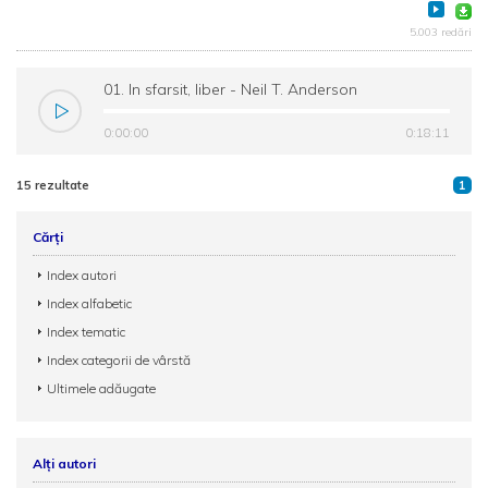
5.003 redări
01. In sfarsit, liber - Neil T. Anderson
0:00:00
0:18:11
15 rezultate
1
Cărți
Index autori
Index alfabetic
Index tematic
Index categorii de vârstă
Ultimele adăugate
Alți autori