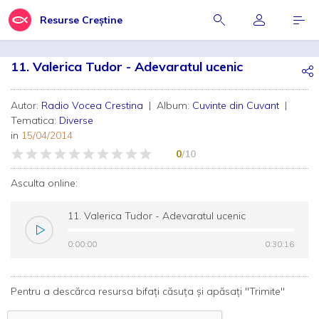
Resurse Creștine
11. Valerica Tudor - Adevaratul ucenic
Autor:
Radio Vocea Crestina
| Album:
Cuvinte din Cuvant
|
Tematica:
Diverse
in
15/04/2014
0
/10
Asculta online:
11. Valerica Tudor - Adevaratul ucenic
0:00:00
0:00:00
0:30:16
0:30:16
Pentru a descărca resursa bifați căsuța și apăsați "Trimite"