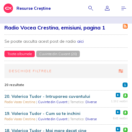
Resurse Creștine
Radio Vocea Crestina, emisiuni, pagina 1
Se poate asculta acest post de radio
aici
Toate albumele
Cuvinte din Cuvant (20)
DESCHIDE FILTRELE
20 rezultate
1
20. Valerica Tudor - Intruparea cuvantului
1.192 redări
Radio Vocea Crestina
|
Cuvinte din Cuvant
| Tematica:
Diverse
19. Valerica Tudor - Cum sa te inchini
641 redări
Radio Vocea Crestina
|
Cuvinte din Cuvant
| Tematica:
Diverse
18. Valerica Tudor - Mai mare decat cine