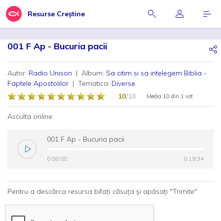
Resurse Creștine
001 F Ap - Bucuria pacii
Autor:
Radio Unison
| Album:
Sa citim si sa intelegem Biblia -
Faptele Apostolilor
| Tematica:
Diverse
10
/10
Media
10
din
1 vot
Asculta online:
001 F Ap - Bucuria pacii
0:00:00
0:00:00
0:19:34
0:19:34
Pentru a descărca resursa bifați căsuța și apăsați "Trimite"