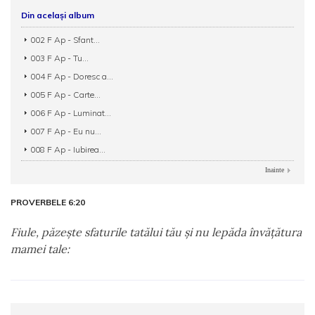
Din același album
002 F Ap - Sfant...
003 F Ap - Tu...
004 F Ap - Doresc a...
005 F Ap - Carte...
006 F Ap - Luminat...
007 F Ap - Eu nu...
008 F Ap - Iubirea...
Inainte
PROVERBELE 6:20
Fiule, păzeşte sfaturile tatălui tău şi nu lepăda învăţătura
mamei tale: