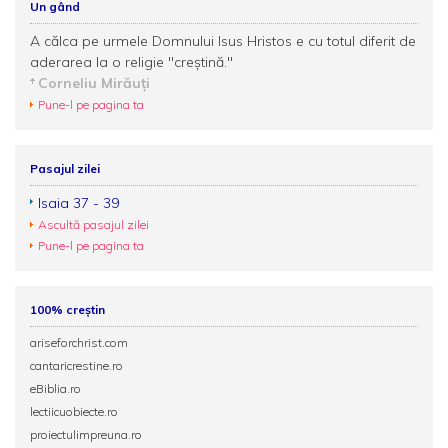
Un gând
A călca pe urmele Domnului Isus Hristos e cu totul diferit de
aderarea la o religie "creștină."
Corneliu Mirăuţi
Pune-l pe pagina ta
Pasajul zilei
Isaia 37 - 39
Ascultă pasajul zilei
Pune-l pe pagina ta
100% creștin
ariseforchrist.com
cantaricrestine.ro
eBiblia.ro
lectiicuobiecte.ro
proiectulimpreuna.ro