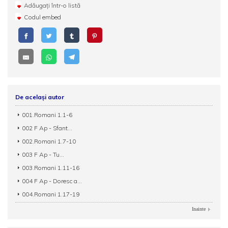
Adăugați într-o listă
Codul embed
De același autor
001.Romani 1.1-6
002 F Ap - Sfant...
002.Romani 1.7-10
003 F Ap - Tu...
003.Romani 1.11-16
004 F Ap - Doresc a...
004.Romani 1.17-19
Inainte