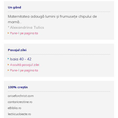
Un gând
Maternitatea adaugă lumini şi frumuseţe chipului de
mamă...
Alexandrina Tulics
Pune-l pe pagina ta
Pasajul zilei
Isaia 40 - 42
Ascultă pasajul zilei
Pune-l pe pagina ta
100% creștin
ariseforchrist.com
cantaricrestine.ro
eBiblia.ro
lectiicuobiecte.ro