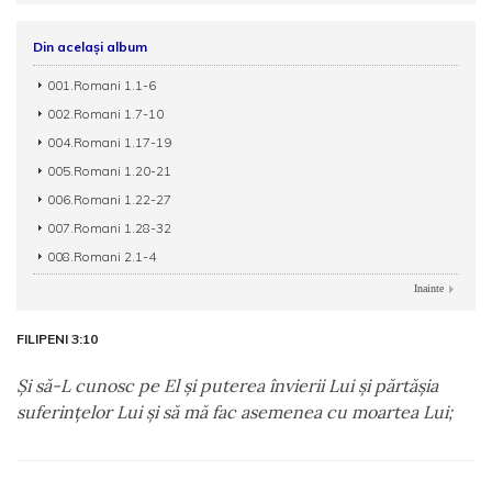
Din același album
001.Romani 1.1-6
002.Romani 1.7-10
004.Romani 1.17-19
005.Romani 1.20-21
006.Romani 1.22-27
007.Romani 1.28-32
008.Romani 2.1-4
Inainte
FILIPENI 3:10
Şi să-L cunosc pe El şi puterea învierii Lui şi părtăşia
suferinţelor Lui şi să mă fac asemenea cu moartea Lui;