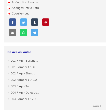
Adăugați la favorite
Adăugați într-o listă
Codul embed
De același autor
001 F Ap - Bucuria...
001.Romani 1.1-6
002 F Ap - Sfant...
002.Romani 1.7-10
003 F Ap - Tu...
004 F Ap - Doresc a...
004.Romani 1.17-19
Inainte