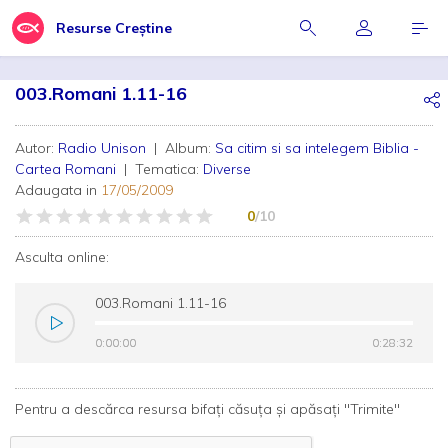
Resurse Creștine
003.Romani 1.11-16
Autor:
Radio Unison
| Album:
Sa citim si sa intelegem Biblia -
Cartea Romani
| Tematica:
Diverse
Adaugata in
17/05/2009
0
/10
Asculta online:
003.Romani 1.11-16
0:00:00
0:00:00
0:28:32
0:28:32
Pentru a descărca resursa bifați căsuța și apăsați "Trimite"