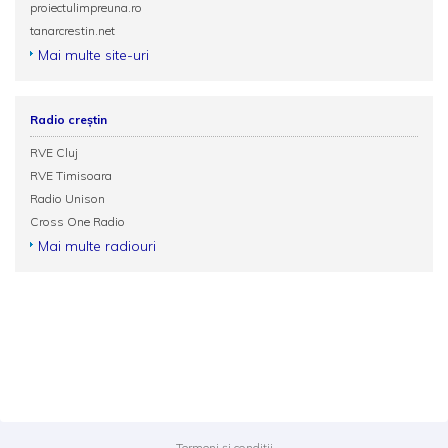
proiectulimpreuna.ro
tanarcrestin.net
Mai multe site-uri
Radio creștin
RVE Cluj
RVE Timisoara
Radio Unison
Cross One Radio
Mai multe radiouri
Termeni și condiții