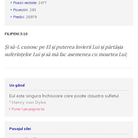
Poezii recitate
: 2477
Povestiri
: 293
Predici
: 25979
FILIPENI 3:10
Şi să-L cunosc pe El şi puterea învierii Lui şi părtăşia
suferinţelor Lui şi să mă fac asemenea cu moartea Lui;
Un gând
Eul este singura închisoare care poate claustra sufletul.
Henry van Dyke
Pune-l pe pagina ta
Pasajul zilei