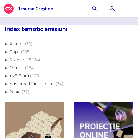
Resurse Creștine
Index tematic emisiuni
An nou
(32)
Copii
(255)
Diverse
(15164)
Familie
(284)
Învățătură
(1091)
Nașterea Mântuitorului
(34)
Paște
(32)