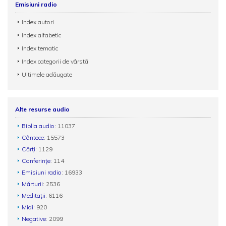
Emisiuni radio
Index autori
Index alfabetic
Index tematic
Index categorii de vârstă
Ultimele adăugate
Alte resurse audio
Biblia audio
: 11037
Cântece
: 15573
Cărți
: 1129
Conferințe
: 114
Emisiuni radio
: 16933
Mărturii
: 2536
Meditații
: 6116
Midi
: 920
Negative
: 2099